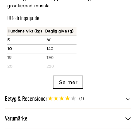
grönläppad mussla.
Utfodringsguide
Hundens vikt (kg)
Daglig giva (g)
5
80
10
140
15
190
20
220
25
260
Se mer
30
300
35
320
Betyg & Recensioner
(1)
40
360
50
420
Varumärke
60
480
70
540