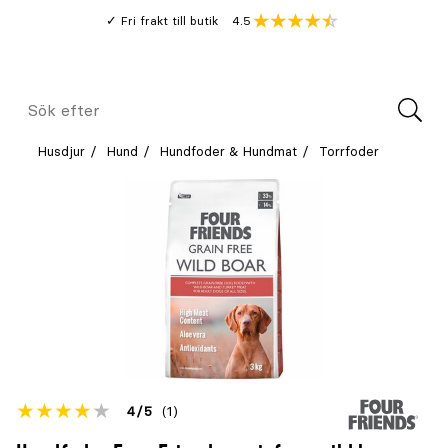
Gå
Genomsnitt
4.5
Fri frakt till butik
kund
till
Öppna
V
recension
huvudinnehållet
Meny
Sök
efter
Husdjur
Hund
Hundfoder & Hundmat
Torrfoder
Betyget
4
5
(1)
för
Öppna