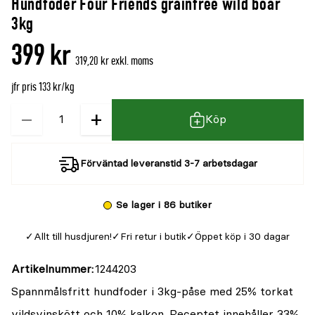
Hundfoder Four Friends grainfree wild boar
denna
recensioner
3kg
produkt
399 kr
är
319,20 kr exkl. moms
{0}
jfr pris 133 kr/kg
av
5
−
+
Kvantitet
Köp
Förväntad leveranstid 3-7 arbetsdagar
Se lager i 86 butiker
Allt till husdjuren!
Fri retur i butik
Öppet köp i 30 dagar
Artikelnummer
1244203
Spannmålsfritt hundfoder i 3kg-påse med 25% torkat
vildsvinskött och 10% kalkon. Receptet innehåller 33%