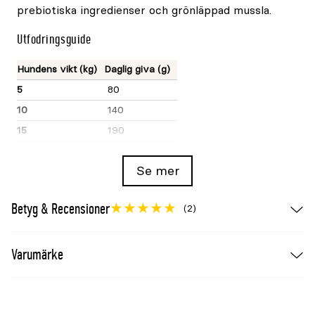
prebiotiska ingredienser och grönläppad mussla.
Utfodringsguide
Hundens vikt (kg)
Daglig giva (g)
5
80
10
140
15
190
20
230
Se mer
25
270
30
310
Betyg & Recensioner
(2)
35
330
40
370
Varumärke
50
430
60
500
70
560
80+
620