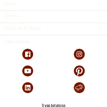
Om oss
Tjänster
Kundklubb & Företag
Häng med oss!
Trygg betalning