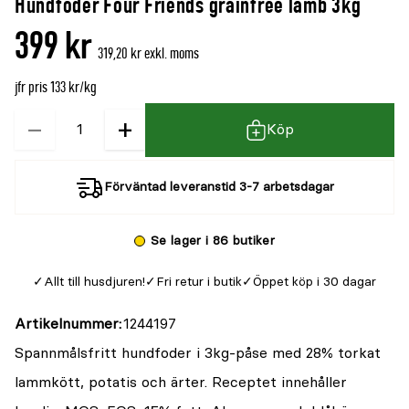
Hundfoder Four Friends grainfree lamb 3kg
denna
recensioner
399 kr
produkt
319,20 kr exkl. moms
är
jfr pris 133 kr/kg
{0}
av
−
+
Kvantitet
Köp
5
Förväntad leveranstid 3-7 arbetsdagar
Se lager i 86 butiker
Allt till husdjuren!
Fri retur i butik
Öppet köp i 30 dagar
Artikelnummer
1244197
Spannmålsfritt hundfoder i 3kg-påse med 28% torkat
lammkött, potatis och ärter. Receptet innehåller