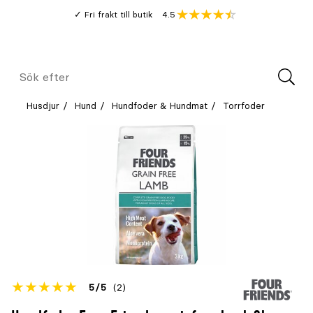
Gå
Genomsnitt
4.5
Fri frakt till butik
kund
till
Öppna
V
recension
huvudinnehållet
Meny
Sök
efter
Husdjur
Hund
Hundfoder & Hundmat
Torrfoder
Betyget
5
5
(2)
för
Öppna