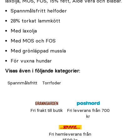
laxolja, MOS, FOS, 15% fett, Aloe vera och blåbär.
Spannmålsfritt helfoder
28% torkat lammkött
Med laxolja
Med MOS och FOS
Med grönläppad mussla
För vuxna hundar
Visas även i följande kategorier:
Spannmålsfritt
Torrfoder
Fri frakt till butik
Fri leverans från 700
kr
Fri hemleverans från