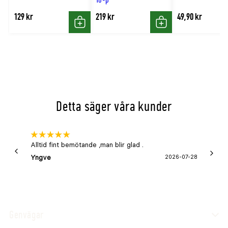
129 kr
219 kr
49,90 kr
Köp
Köp
Detta säger våra kunder
Alltid fint bemötande ,man blir glad .
Bra
Yngve
2026-07-28
Marga
Genvägar