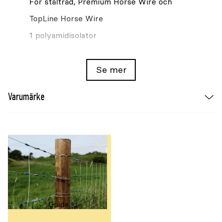
För ståltråd, Premium Horse Wire och
TopLine Horse Wire
1 polyamidisolator
1 rostfri temperaturutjämningsfjäder
1 permanent trådspännare utan spännarm
Se mer
1 rostfri vajerögla
Varumärke
Förpackning: 1 set
Kontroll efter montering
Kontrollera trådspänning, infästningar och
metalldelar efter monteringen och därefter
regelbundet. Åtgärda glapp, korrosion eller
skadade komponenter innan stängslet
spänningssätts igen.
Guide