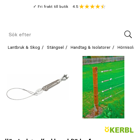
Gå
Genomsnitt
4.5
Fri frakt till butik
kund
till
Öppna
V
recension
huvudinnehållet
Meny
Sök
efter
Lantbruk & Skog
Stängsel
Handtag & Isolatorer
Hörnisolato