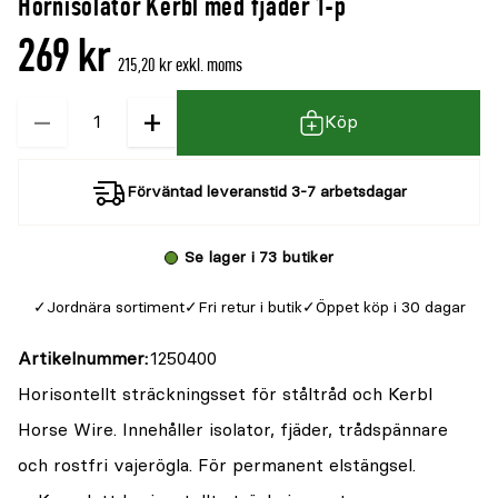
Hörnisolator Kerbl med fjäder 1-p
269 kr
215,20 kr exkl. moms
−
+
Kvantitet
Köp
Förväntad leveranstid 3-7 arbetsdagar
Se lager i 73 butiker
Jordnära sortiment
Fri retur i butik
Öppet köp i 30 dagar
Artikelnummer
1250400
Horisontellt sträckningsset för ståltråd och Kerbl
Horse Wire. Innehåller isolator, fjäder, trådspännare
och rostfri vajerögla. För permanent elstängsel.