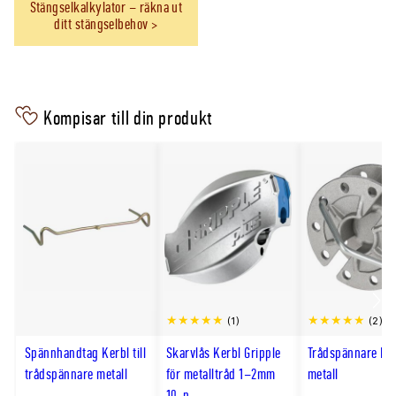
Stängselkalkylator – räkna ut
ditt stängselbehov
Kompisar till din produkt
Scro
(1)
(2)
till
Spännhandtag Kerbl till
Skarvlås Kerbl Gripple
Trådspännare Ke
hög
trådspännare metall
för metalltråd 1–2mm
metall
10-p