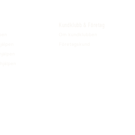
Kundklubb & Företag
pen
Om kundklubben
jälpen
Företagskund
hjälpen
hjälpen