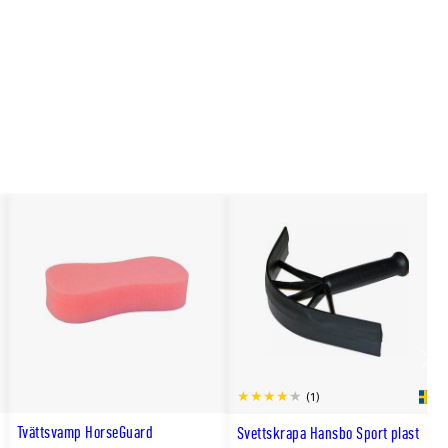
Scro
(1)
till
Tvättsvamp HorseGuard
Svettskrapa Hansbo Sport plast
hög