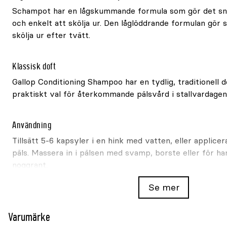
Schampot har en lågskummande formula som gör det sn
och enkelt att skölja ur. Den låglöddrande formulan gör
skölja ur efter tvätt.
Klassisk doft
Gallop Conditioning Shampoo har en tydlig, traditionell d
praktiskt val för återkommande pälsvård i stallvardagen
Användning
Tillsätt 5-6 kapsyler i en hink med vatten, eller applice
päls. Massera in i pälsen med svamp, borste eller för ha
noggrant.
Se mer
Produkt
Hästschampo
Modell
Gallop Conditioning Shampoo
Varumärke