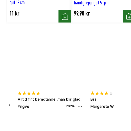
gul 18cm
handgrepp gul 5-p
11 kr
99,90 kr
Köp
K
Alltid fint bemötande ,man blir glad .
Bra
Yngve
2026-07-28
Margareta W