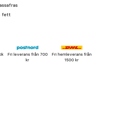
sassafras
 fett
tik
Fri leverans från 700
Fri hemleverans från
kr
1500 kr