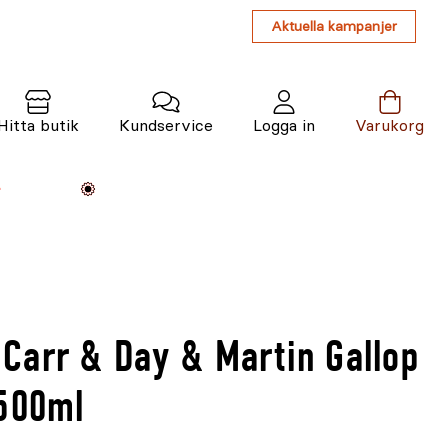
Aktuella kampanjer
Hitta butik
Kundservice
Logga in
Varukorg
Maskiner
Växter
Varumärken
Tjänster
Kunskap
Carr & Day & Martin Gallop
 500ml