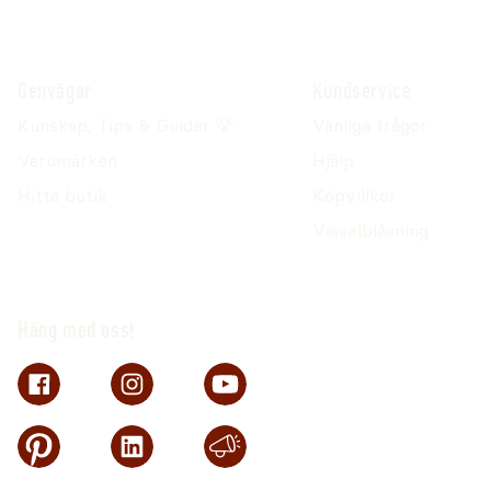
Genvägar
Kundservice
Kunskap, Tips & Guider 💡
Vanliga frågor
Varumärken
Hjälp
Hitta butik
Köpvillkor
Visselblåsning
Häng med oss!