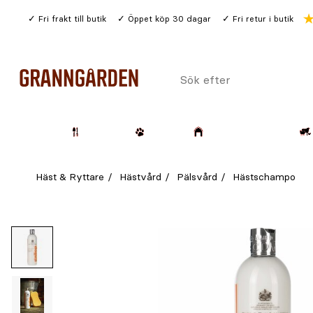
Gå
Fri frakt till butik
Öppet köp 30 dagar
Fri retur i butik
till
huvudinnehållet
Sök
efter
Trädgård
Husdjur
Lantbruk & Skog
Häst & Ryttare
Hästvård
Pälsvård
Hästschampo