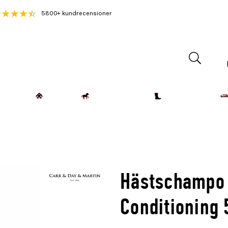
5800+ kundrecensioner
Lantdjur
Hemmet
Häst & Ryttare
Kläder & Skor
Hästschampo 
Conditioning