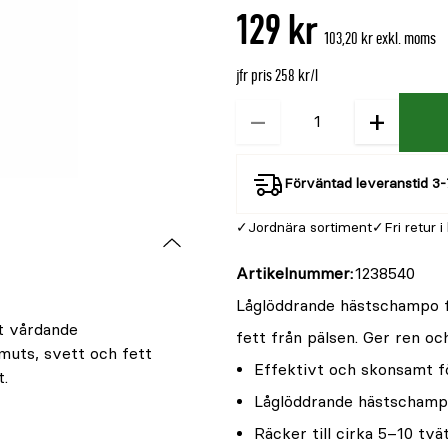
129 kr
103,20 kr exkl. moms
jfr pris 258 kr/l
−
+
Kvantitet
Förväntad leveranstid 3-
Jordnära sortiment
Fri retur i
Artikelnummer
1238540
Låglöddrande hästschampo f
t vårdande
fett från pälsen. Ger ren och
muts, svett och fett
Effektivt och skonsamt f
t.
Låglöddrande hästschampo,
Räcker till cirka 5–10 tvä