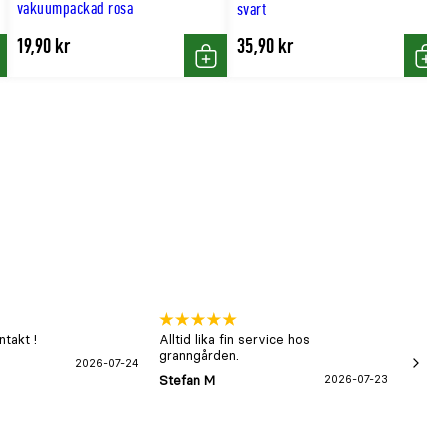
vakuumpackad rosa
svart
19,90 kr
35,90 kr
p
Köp
Köp
takt !
Alltid lika fin service hos
xx
granngården.
2026-07-24
Hans-B
Stefan M
2026-07-23