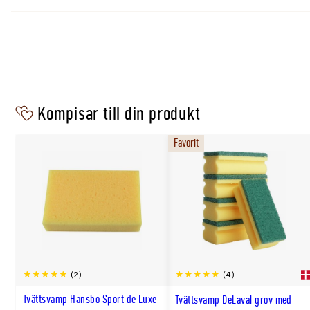
Volym
500ml
Användning
Regelbunden tvätt och pälsvård
Effekt
Tar bort smuts, svett och fett
Formula
Lågskummande
Räcker till
Ca 5-10 tvättar
Kompisar till din produkt
Favorit
(2)
(4)
Tvättsvamp Hansbo Sport de Luxe
Tvättsvamp DeLaval grov med