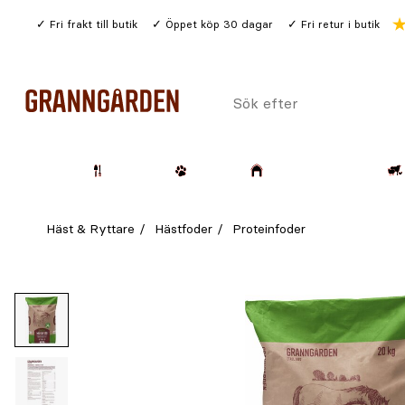
Gå
Fri frakt till butik
Öppet köp 30 dagar
Fri retur i butik
till
huvudinnehållet
Sök
efter
Trädgård
Husdjur
Lantbruk & Skog
Häst & Ryttare
Hästfoder
Proteinfoder