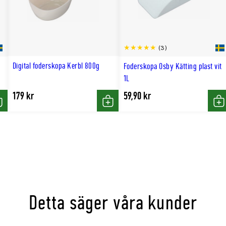
in och mineraler
(3)
rgivan på flera
Digital foderskopa Kerbl 800g
t
Foderskopa Osby Kätting plast vit
erstaten efter
1L
179 kr
59,90 kr
öp
Köp
Kö
e, korn, torkad
nfrökaka, melass och
Detta säger våra kunder