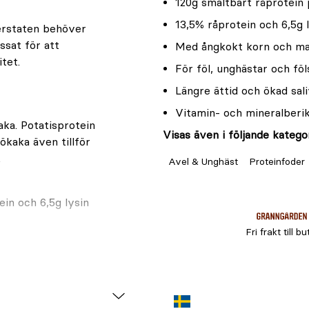
120g smältbart råprotein 
13,5% råprotein och 6,5g 
derstaten behöver
ssat för att
Med ångkokt korn och ma
tet.
För föl, unghästar och fö
Längre ättid och ökad sal
Vitamin- och mineralberi
aka. Potatisprotein
Visas även i följande kategor
ökaka även tillför
.
Avel & Unghäst
Proteinfoder
ein och 6,5g lysin
Fri frakt till bu
pannmål.
tärkelsen.