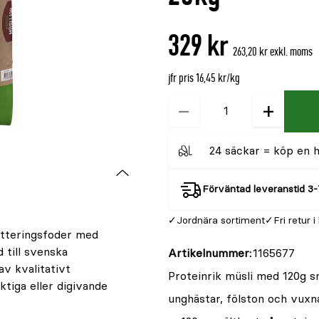
är
{0}
329 kr
av
263,20 kr exkl. moms
5
jfr pris 16,45 kr/kg
−
+
Kvantitet
24 säckar = köp en he
Förväntad leveranstid 3-
Jordnära sortiment
Fri retur i
etteringsfoder med
 till svenska
Artikelnummer
1165677
av kvalitativt
Proteinrik müsli med 120g s
tiga eller digivande
unghästar, fölston och vuxn