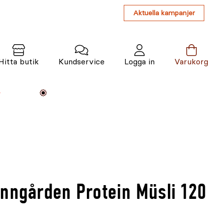
Aktuella kampanjer
Hitta butik
Kundservice
Logga in
Varukorg
Maskiner
Växter
Varumärken
Tjänster
Kunskap
nngården Protein Müsli 120