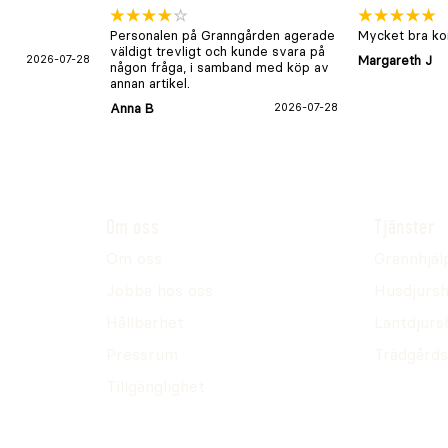
Personalen på Granngården agerade
Mycket bra kon
väldigt trevligt och kunde svara på
2026-07-28
Margareth J
någon fråga, i samband med köp av
annan artikel.
Anna B
2026-07-28
Om oss
Tjänster
Om oss
Grannhjäl
Jobba hos oss
Husdjursh
Hållbarhet
Lantdjurs
Pressrum
Trädgårds
Tillgänglighet