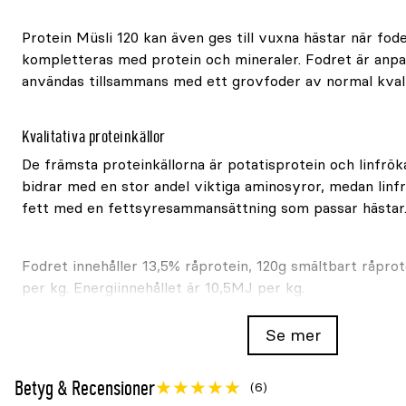
Protein Müsli 120 kan även ges till vuxna hästar när fo
kompletteras med protein och mineraler. Fodret är anpa
användas tillsammans med ett grovfoder av normal kvali
Kvalitativa proteinkällor
De främsta proteinkällorna är potatisprotein och linfrök
bidrar med en stor andel viktiga aminosyror, medan linfr
fett med en fettsyresammansättning som passar hästar
Fodret innehåller 13,5% råprotein, 120g smältbart råprot
per kg. Energiinnehållet är 10,5MJ per kg.
Se mer
Ångkokta råvaror och längre ättid
Granngården Protein Müsli 120 är baserad på ångkokt s
Betyg & Recensioner
(6)
Ångkokningen bidrar till ett ökat energiutnyttjande av s