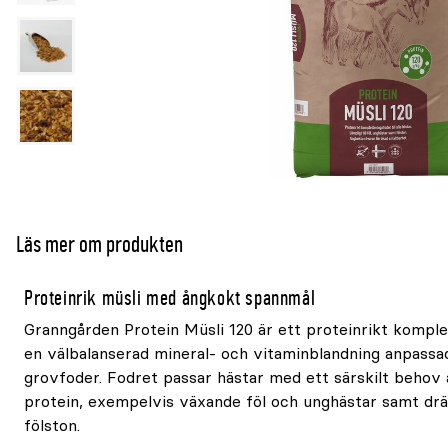
Läs mer om produkten
Proteinrik müsli med ångkokt spannmål
Granngården Protein Müsli 120 är ett proteinrikt kompl
en välbalanserad mineral- och vitaminblandning anpassad
grovfoder. Fodret passar hästar med ett särskilt behov 
protein, exempelvis växande föl och unghästar samt dräk
fölston.