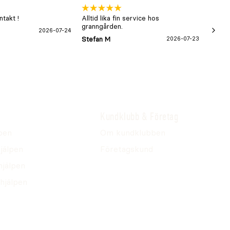
takt !
Alltid lika fin service hos
xx
granngården.
2026-07-24
Hans-B
Stefan M
2026-07-23
Kundklubb & Företag
pen
Om kundklubben
jälpen
Företagskund
hjälpen
hjälpen