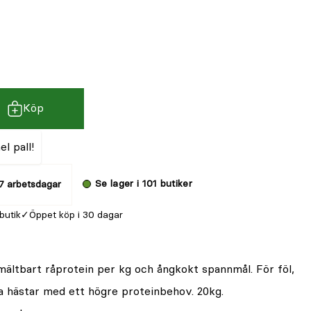
Köp
l pall!
Se lager i 101 butiker
7 arbetsdagar
 butik
Öppet köp i 30 dagar
mältbart råprotein per kg och ångkokt spannmål. För föl,
a hästar med ett högre proteinbehov. 20kg.