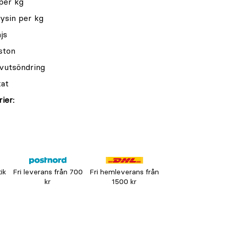
per kg
lysin per kg
js
lston
ivutsöndring
kat
ier:
tik
Fri leverans från 700
Fri hemleverans från
kr
1500 kr