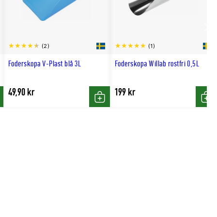
Scro
(2)
(1)
till
Foderskopa V-Plast blå 3L
Foderskopa Willab rostfri 0,5L
hög
49,90 kr
199 kr
p
Köp
Köp