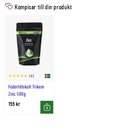
Fosfor
6200mg/kg
Kompisar till din produkt
Förvaring
Förvaras torrt, svalt och väl förslutet. Se bäst
före-datum på förpackningen.
Tävlingskarens:
0 h.
(3)
Fodertillskott Trikem
Zinc 500g
155 kr
Köp