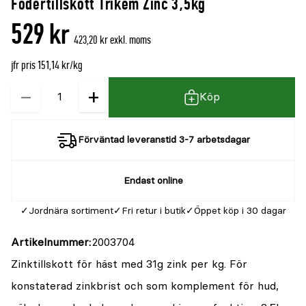
Fodertillskott Trikem Zinc 3,5kg
529 kr
423,20 kr exkl. moms
jfr pris 151,14 kr/kg
−
+
Kvantitet
Köp
Förväntad leveranstid 3-7 arbetsdagar
Endast online
Jordnära sortiment
Fri retur i butik
Öppet köp i 30 dagar
Artikelnummer
2003704
Zinktillskott för häst med 31g zink per kg. För
konstaterad zinkbrist och som komplement för hud,