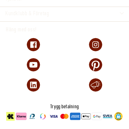
Kundklubb & Företag
Häng med oss!
Trygg betalning