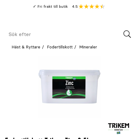
Gå
Genomsnitt
4.5
Fri frakt till butik
kund
till
Öppna
V
recension
huvudinnehållet
Meny
Sök
efter
Häst & Ryttare
Fodertillskott
Mineraler