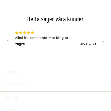
Detta säger våra kunder
Alltid fint bemötande ,man blir glad .
Bra
Yngve
2026-07-28
Marga
Genvägar
Kundservice
Om oss
Tjänster