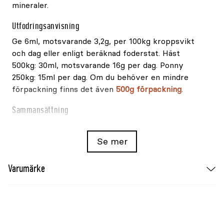
mineraler.
Utfodringsanvisning
Ge 6ml, motsvarande 3,2g, per 100kg kroppsvikt
och dag eller enligt beräknad foderstat. Häst
500kg: 30ml, motsvarande 16g per dag. Ponny
250kg: 15ml per dag. Om du behöver en mindre
förpackning finns det även
500g förpackning
.
Sammansättning
Torkad vetedrank.
Se mer
Innehåll
Varumärke
Innehåll
per kg
Zink
31g
Kalcium
950mg/kg
Natrium
4200mg/kg