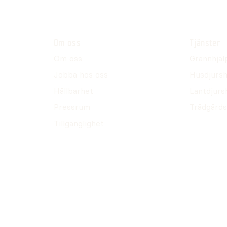
Om oss
Tjänster
Om oss
Grannhjäl
Jobba hos oss
Husdjursh
Hållbarhet
Lantdjurs
Pressrum
Trädgårds
Tillgänglighet
5g styck.