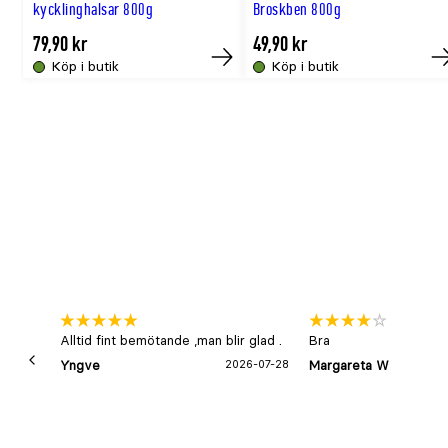
Råaska
2,1%
kycklinghalsar 800g
Broskben 800g
Kalcium
0,37%
79,90 kr
49,90 kr
Fosfor
0,26%
Köp i butik
Köp i butik
Köp
K
Tillsatta vitaminer och mineraler per kg
Näringsämne
Mängd
Vitamin A
4166IE
Vitamin B1
9,8mg
Vitamin B2
9mg
Vitamin B6
4,3mg
Vitamin B12
0,06mg
Pantotensyra
21mg
Alltid fint bemötande ,man blir glad .
Bra
Niacin
26mg
Yngve
2026-07-28
Margareta W
Biotin
0,14mg
Folsyra
0,56mg
Vitamin D3
425IE