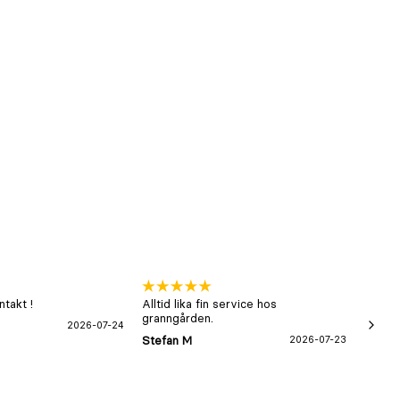
takt !
Alltid lika fin service hos
xx
granngården.
2026-07-24
Hans-B
Stefan M
2026-07-23