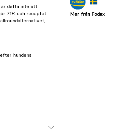
är detta inte ett
tgör 71% och receptet
Mer från Fodax
 allroundalternativet,
 efter hundens