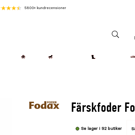
5800+ kundrecensioner
Lantdjur
Hemmet
Häst & Ryttare
Kläder & Skor
Färskfoder Fo
Se lager i 92 butiker
Sä