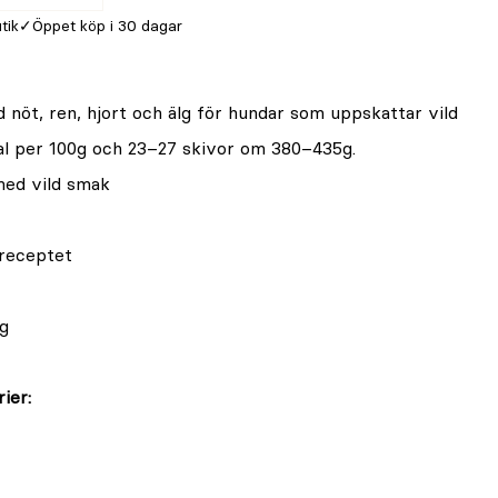
utik
Öppet köp i 30 dagar
 nöt, ren, hjort och älg för hundar som uppskattar vild
al per 100g och 23–27 skivor om 380–435g.
med vild smak
 receptet
g
ier: