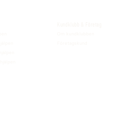
Kundklubb & Företag
pen
Om kundklubben
jälpen
Företagskund
hjälpen
hjälpen