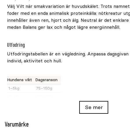
Välj Vilt när smakvariation är huvudskälet. Trots namnet 
foder med en enda animalisk proteinkälla: nötkreatur u
innehåller även ren, hjort och älg. Neutral är det enklare
medan Balans ger lax och något lägre energiinnehåll.
Utfodring
Utfodringstabellen är en vägledning. Anpassa dagsgivan
individ, aktivitet och hull.
Hundens vikt
Dagsranson
1–5kg
75–150g
5–10kg
150–250g
10–20kg
250–400g
Se mer
20–35kg
400–600g
35–50kg
650–900g
Varumärke