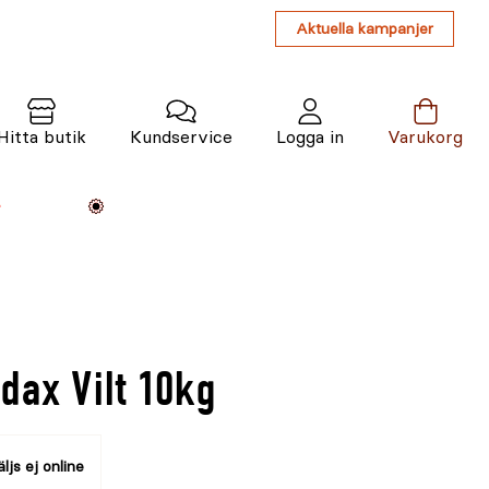
Aktuella kampanjer
Hitta butik
Kundservice
Logga in
Varukorg
Maskiner
Växter
Varumärken
Tjänster
Kunskap
dax Vilt 10kg
ljs ej online