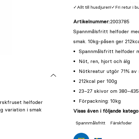
Allt till husdjuren!
Fri retur i b
Artikelnummer
2003785
Spannmålsfritt helfoder med
smak. 10kg-påsen ger 212kc
Spannmålsfritt helfoder 
Nöt, ren, hjort och älg
Nötkreatur utgör 71% av
212kcal per 100g
23–27 skivor om 380–435
Förpackning: 10kg
ärskfruset helfoder
ig variation i smak
Visas även i följande kategor
Spannmålsfritt
Färskfoder