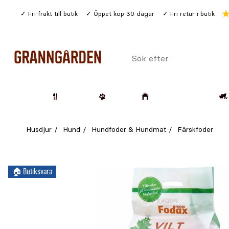
Gå
Fri frakt till butik
Öppet köp 30 dagar
Fri retur i butik
till
huvudinnehållet
Sök
efter
Trädgård
Husdjur
Lantbruk & Skog
Husdjur
Hund
Hundfoder & Hundmat
Färskfoder
🏠︎ Butiksvara