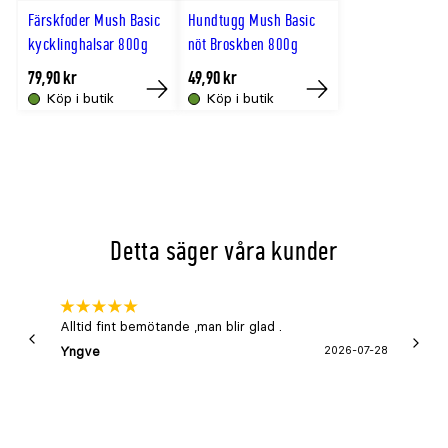
Råfiber
0,7%
Färskfoder Mush Basic
Hundtugg Mush Basic
kycklinghalsar 800g
nöt Broskben 800g
Råaska
2,5%
Kalcium
0,48%
79,90 kr
49,90 kr
Köp i butik
Köp i butik
Köp
Köp
Fosfor
0,34%
Tillsatta vitaminer och mineraler per kg
Näringsämne
Mängd
Vitamin A
4167IE
Detta säger våra kunder
Vitamin B1
9,8mg
Vitamin B2
9mg
Vitamin B6
4,3mg
Alltid fint bemötande ,man blir glad .
Bra
Vitamin B12
0,06mg
Yngve
2026-07-28
Marga
Pantotensyra
21mg
Niacin
26mg
Biotin
0,14mg