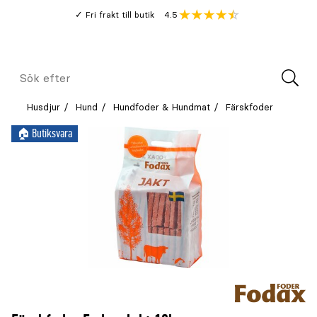
Gå
Genomsnitt
4.5
Fri frakt till butik
kund
till
Öppna
V
recension
huvudinnehållet
Meny
Sök
efter
Husdjur
Hund
Hundfoder & Hundmat
Färskfoder
🏠︎ Butiksvara