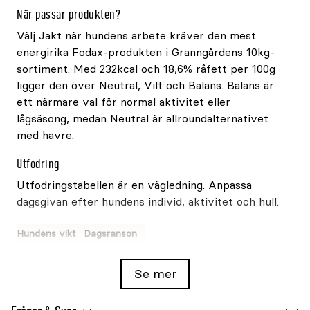
När passar produkten?
Välj Jakt när hundens arbete kräver den mest
energirika Fodax-produkten i Granngårdens 10kg-
sortiment. Med 232kcal och 18,6% råfett per 100g
ligger den över Neutral, Vilt och Balans. Balans är
ett närmare val för normal aktivitet eller
lågsäsong, medan Neutral är allroundalternativet
med havre.
Utfodring
Utfodringstabellen är en vägledning. Anpassa
dagsgivan efter hundens individ, aktivitet och hull.
Hundens vikt
Dagsranson
1–5kg
75–150g
Se mer
5–10kg
150–250g
10–20kg
250–400g