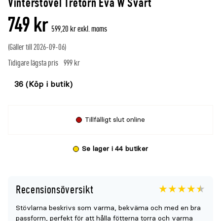
Vinterstövel Tretorn Eva W Svart
denna
recensioner
749 kr
produkt
599,20 kr exkl. moms
är
(Gäller till 2026-09-06)
{0}
Tidigare lägsta pris
999 kr
av
Välj
Välj
5
färg
storlek
Tillfälligt slut online
Se lager i 44 butiker
Recensionsöversikt
Betyget
4.5
5
Stövlarna beskrivs som varma, bekväma och med en bra
för
passform, perfekt för att hålla fötterna torra och varma