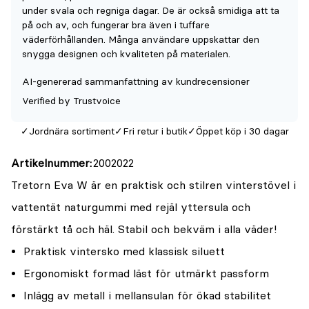
denna
under svala och regniga dagar. De är också smidiga att ta
produkt
på och av, och fungerar bra även i tuffare
väderförhållanden. Många användare uppskattar den
är
snygga designen och kvaliteten på materialen.
{0}
av
AI-genererad sammanfattning av kundrecensioner
5
Verified by Trustvoice
Jordnära sortiment
Fri retur i butik
Öppet köp i 30 dagar
Artikelnummer
2002022
Tretorn Eva W är en praktisk och stilren vinterstövel i
vattentät naturgummi med rejäl yttersula och
förstärkt tå och häl. Stabil och bekväm i alla väder!
Praktisk vintersko med klassisk siluett
Ergonomiskt formad läst för utmärkt passform
Inlägg av metall i mellansulan för ökad stabilitet