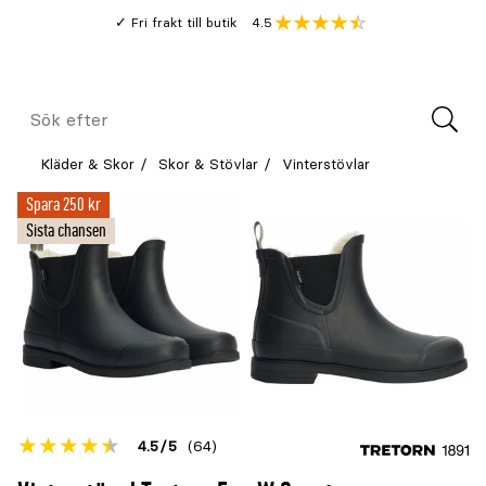
Gå
Genomsnitt
4.5
Fri frakt till butik
kund
till
Öppna
V
recension
huvudinnehållet
Meny
Sök
efter
Kläder & Skor
Skor & Stövlar
Vinterstövlar
Spara 250 kr
Sista chansen
Betyget
4.5
5
(64)
för
Öppna