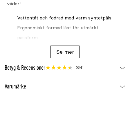
väder!
Vattentät och fodrad med varm syntetpäls
Ergonomiskt formad läst för utmärkt
passform
Inlägg av metall i mellansulan för ökad
Se mer
stabilitet
Betyg & Recensioner
Förstärkt häl med stadigt hälgrepp
(64)
Lätt och hållbar sulkonstruktion
Varumärke
Dragflikar och elastiska paneler på sidan för
att enkelt kunna ta på och av skon
Specifikationer och material
Material: Gummi
Innersula: EVA