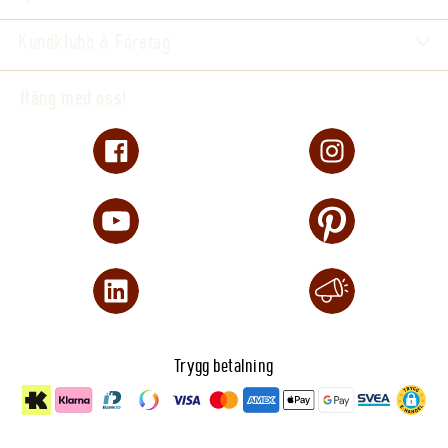
Zon
1–5(6)
Beskärningstid
juli–september (JAS-pe
Kundklubb & Företag
Extra information
E-planta. Odlad i Sverig
Häng med oss!
Trygg betalning