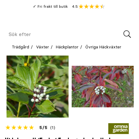
Gå
Genomsnitt
4.5
Fri frakt till butik
kund
till
Öppna
V
recension
huvudinnehållet
Meny
Sök
efter
Trädgård
Växter
Häckplantor
Övriga Häckväxter
Betyget
5
5
(1)
för
Öppna