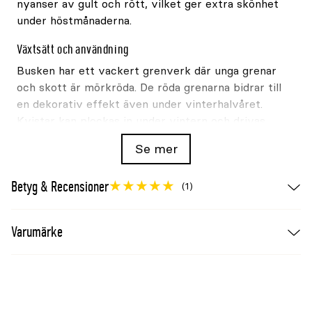
nyanser av gult och rött, vilket ger extra skönhet
under höstmånaderna.
Växtsätt och användning
Busken har ett vackert grenverk där unga grenar
och skott är mörkröda. De röda grenarna bidrar till
en dekorativ effekt även under vinterhalvåret.
Kvistar kan plockas in under vintern och drivas
fram i vas.
Se mer
Blommor, bär och säsongsfärg
Betyg & Recensioner
(1)
På sensommaren bildas små vita bär (oätliga) som
sitter kvar länge på busken.
Varumärke
Växtplats och användning
Det är en robust buske med ett utbrett växtsätt.
Videkornell trivs bäst i både soliga och
halvskuggiga lägen och är mycket anpassningsbar
till olika jordtyper. Den passar perfekt för att