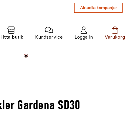
Aktuella kampanjer
Hitta butik
Kundservice
Logga in
Varukorg
Maskiner
Växter
Varumärken
Tjänster
Kunskap
kler Gardena SD30