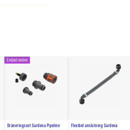
örre skillnader i
Endast online
e
Dräneringsset Gardena Pipeline
Flexibel anslutning Gardena