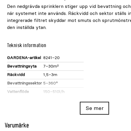
Den nedgrävda sprinklern stiger upp vid bevattning och 
när systemet inte används. Räckvidd och sektor ställs i
integrerade filtret skyddar mot smuts och sprutmönstre
den inställda ytan.
Teknisk information
GARDENA-artikel
8241–20
Bevattningsyta
7–30m²
Räckvidd
1,5–3m
Bevattningssektor
5–360°
Vattenflöde
150–510l/h
Anslutning
1/2-tums hongänga
Se mer
Planera sprinklerzonerna
Pop-up-sprinklern monteras under mark och stiger upp
Varumärke
startar. Matcha räckvidd och sektor med ytans form. S