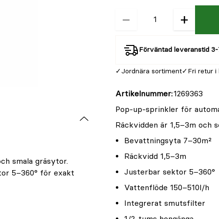
−
+
Kvantitet
Förväntad leveranstid 3-
Jordnära sortiment
Fri retur i
Artikelnummer
1269363
Pop-up-sprinkler för autom
Räckvidden är 1,5–3m och se
Bevattningsyta 7–30m²
Räckvidd 1,5–3m
ch smala gräsytor.
Justerbar sektor 5–360°
or 5–360° för exakt
Vattenflöde 150–510l/h
Integrerat smutsfilter
1/2-tums hongänga