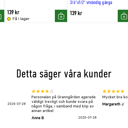
3/4"x1/2" utvändig gänga
139 kr
139 kr
Få i lager
öp
Köp
Kö
Detta säger våra kunder
Personalen på Granngården agerade
Mycket bra kon
väldigt trevligt och kunde svara på
2026-07-28
Margareth J
någon fråga, i samband med köp av
annan artikel.
Anna B
2026-07-28