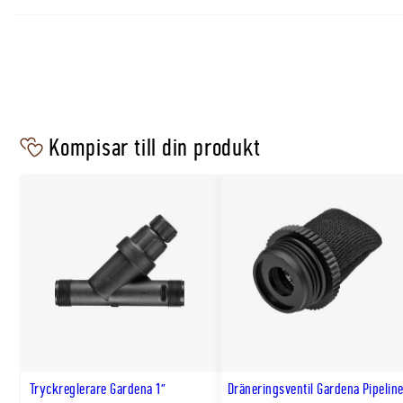
kompatibla flöden kan kombineras i samma zon, medan st
vattenbehov bör delas upp i separata zoner.
Kompisar till din produkt
Tryckreglerare Gardena 1"
Dräneringsventil Gardena Pipelin