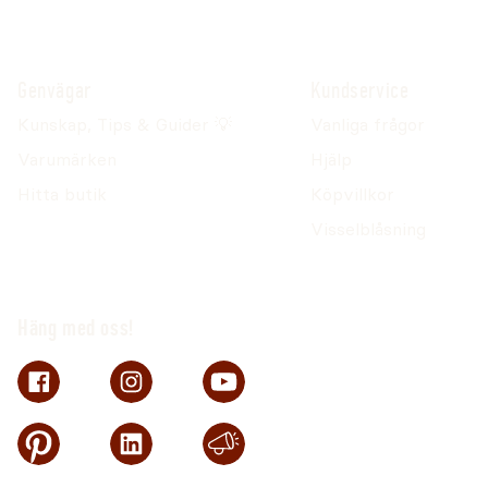
Genvägar
Kundservice
Kunskap, Tips & Guider 💡
Vanliga frågor
Varumärken
Hjälp
Hitta butik
Köpvillkor
Visselblåsning
Häng med oss!