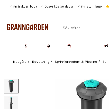
Gå
Fri frakt till butik
Öppet köp 30 dagar
Fri retur i butik
till
huvudinnehållet
Sök
efter
Trädgård
Husdjur
Lantbruk & Skog
Trädgård
Bevattning
Sprinklersystem & Pipeline
Spri