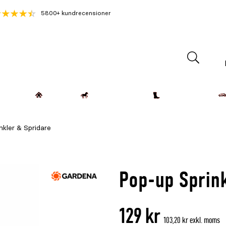
5800+ kundrecensioner
Lantdjur
Hemmet
Häst & Ryttare
Kläder & Skor
nkler & Spridare
Pop-up Sprin
129 kr
103,20 kr exkl. moms