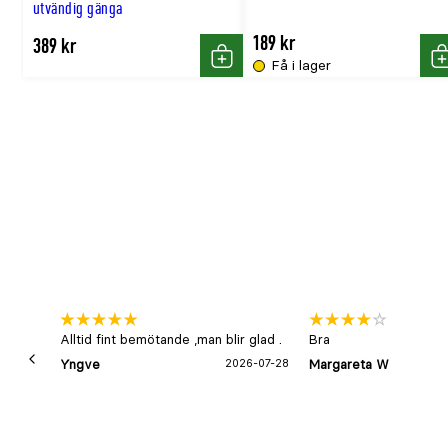
utvändig gänga
189 kr
389 kr
Få i lager
Köp
K
Alltid fint bemötande ,man blir glad .
Bra
Yngve
2026-07-28
Margareta W