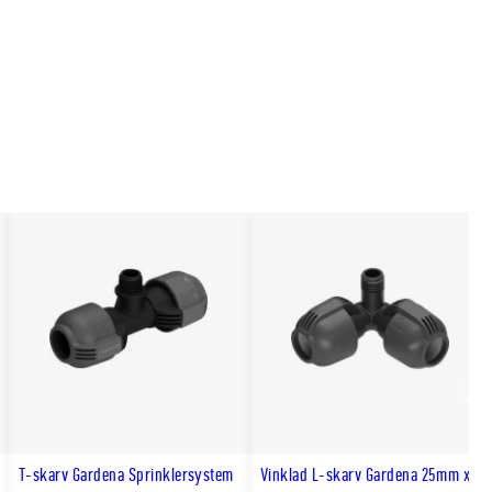
Scro
till
T-skarv Gardena Sprinklersystem
Vinklad L-skarv Gardena 25mm x
hög