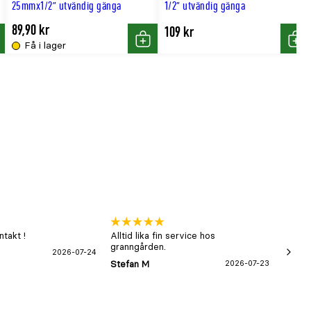
25mmx1/2" utvändig gänga
1/2" utvändig gänga
89,90 kr
109 kr
Få i lager
p
Köp
Köp
takt !
Alltid lika fin service hos
xx
granngården.
2026-07-24
Hans-B
Stefan M
2026-07-23