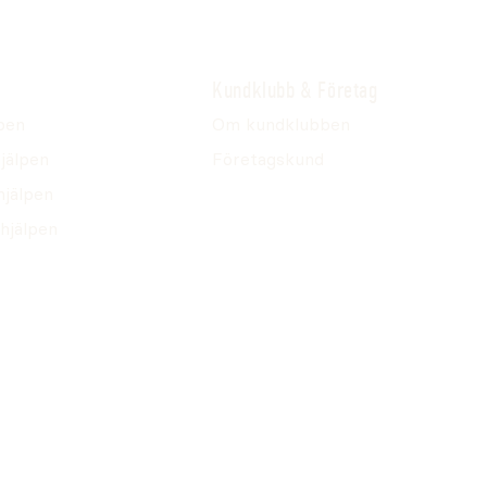
Kundklubb & Företag
pen
Om kundklubben
jälpen
Företagskund
hjälpen
hjälpen