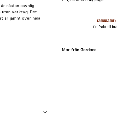
är nästan osynlig
n utan verktyg. Det
t är jämnt över hela
Fri frakt till bu
Mer från Gardena
 när bevattningen
prinkler med