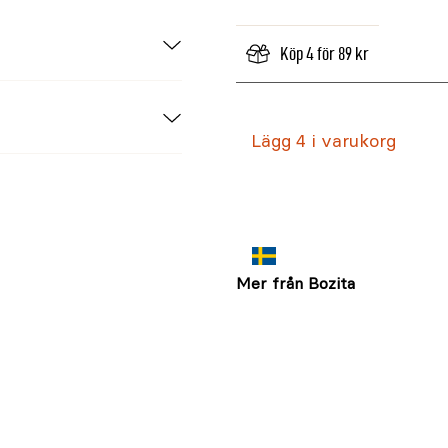
Köp 4 för 89 kr
svensk, 15% i biten),
Lägg 4 i varukorg
lämnen, betfiber*,
vitamin D3 330IE,
 1mg; mangan
Mer från Bozita
; jod (kalciumjodat,
råd 0,5%, råaska 2,2%
ttbar energi 320