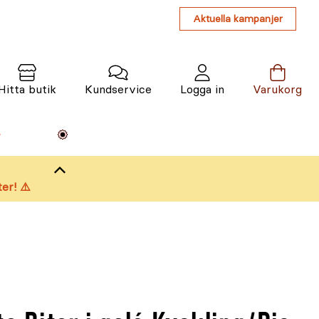
Aktuella kampanjer
Hitta butik
Kundservice
Logga in
Varukorg
Maskiner
Växter
Varumärken
Tjänster
Kunskap
er! ⚠️