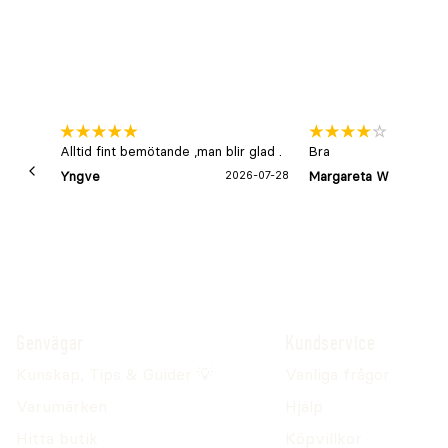
Alltid fint bemötande ,man blir glad .
Bra
Yngve
2026-07-28
Margareta W
Genvägar
Kundservice
Kunskap, Tips & Guider 💡
Vanliga frågor
Varumärken
Hjälp
Hitta butik
Köpvillkor