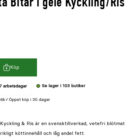
a Bitar i gelé Kyckling/Ris
Köp
Se lager i 103 butiker
7 arbetsdagar
utik
Öppet köp i 30 dagar
Kyckling & Ris är en svensktillverkad, vetefri blötmat
ikligt köttinnehåll och låg andel fett.