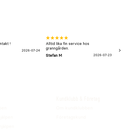
takt !
Alltid lika fin service hos
xx
granngården.
2026-07-24
Hans-B
Stefan M
2026-07-23
Kundklubb & Företag
pen
Om kundklubben
jälpen
Företagskund
hjälpen