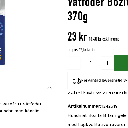
Våtfoder Bozit
denna
recensioner
produkt
370g
är
{0}
23 kr
av
18,40 kr exkl. moms
5
jfr pris 62,16 kr/kg
−
+
Kvantitet
Förväntad leveranstid 3-
Allt till husdjuren!
Fri retur i b
t vetefritt våtfoder
Artikelnummer
1242619
 hundar med känslig
Hundmat Bozita Bitar i gelé 
med högkvalitativa råvaror, r