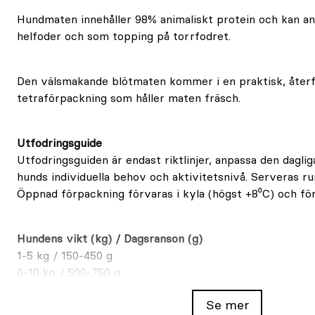
Hundmaten innehåller 98% animaliskt protein och kan 
helfoder och som topping på torrfodret.
Den välsmakande blötmaten kommer i en praktisk, återf
tetraförpackning som håller maten fräsch.
Utfodringsguide
Utfodringsguiden är endast riktlinjer, anpassa den dagli
hunds individuella behov och aktivitetsnivå. Serveras 
Öppnad förpackning förvaras i kyla (högst +8⁰C) och fö
Hundens vikt (kg) / Dagsranson (g)
1-5 kg / 150-450 g
6-10 kg / 500-750 g
11-15 kg / 800-1000 g
Se mer
16-20 kg / 1000-1200 g