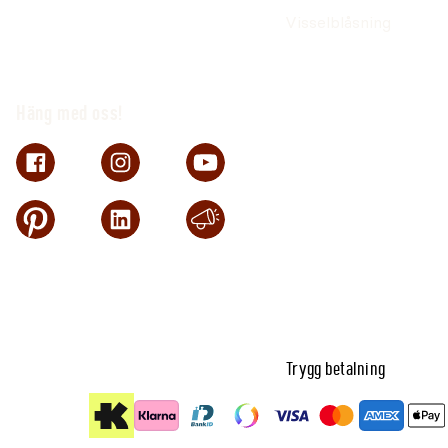
Visselblåsning
Häng med oss!
Trygg betalning