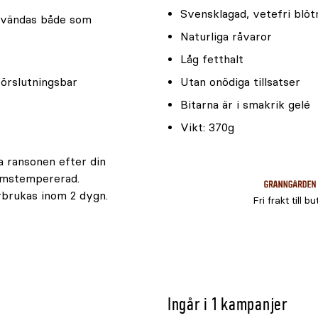
Svensklagad, vetefri blö
användas både som
Naturliga råvaror
Låg fetthalt
örslutningsbar
Utan onödiga tillsatser
Bitarna är i smakrik gelé
Vikt: 370g
ga ransonen efter din
rumstempererad.
rbrukas inom 2 dygn.
Fri frakt till bu
Ingår i 1 kampanjer