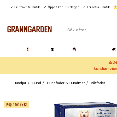
Gå
Fri frakt till butik
Öppet köp 30 dagar
Fri retur i butik
till
huvudinnehållet
Sök
efter
Trädgård
Husdjur
Lantbruk & Skog
⚠️De
kundservice
Husdjur
Hund
Hundfoder & Hundmat
Våtfoder
Köp 4 för 89 kr