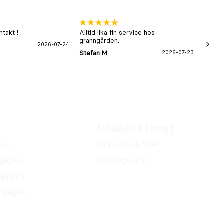
takt !
Alltid lika fin service hos
xx
granngården.
2026-07-24
Hans-B
Stefan M
2026-07-23
Kundklubb & Företag
pen
Om kundklubben
jälpen
Företagskund
hjälpen
hjälpen