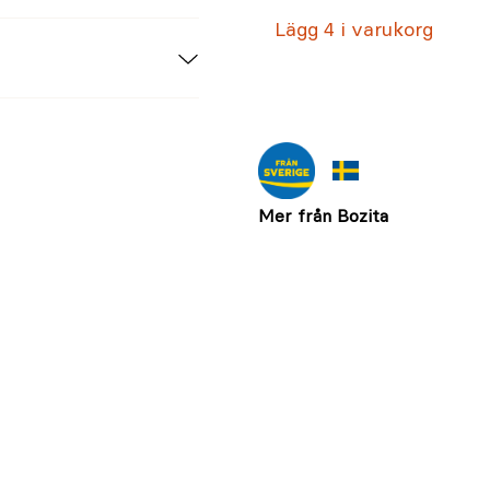
iten), nöt* (svensk,
Lägg 4 i varukorg
åvaror.
itamin E 13mg,
ngan(II)oxid) 2mg,
nhydrat) 0,6mg.
Mer från Bozita
% (varav kalcium
200kJ/kg.
rvaras i högst +8°C