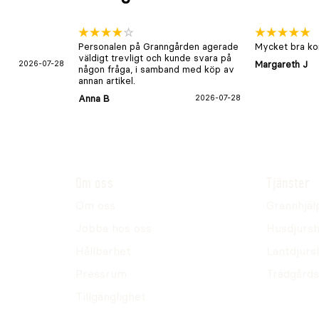
Personalen på Granngården agerade
Mycket bra kon
väldigt trevligt och kunde svara på
2026-07-28
Margareth J
någon fråga, i samband med köp av
annan artikel.
Anna B
2026-07-28
Om oss
Tjänster
Om oss
Grannhjäl
Jobba hos oss
Husdjursh
Hållbarhet
Lantdjurs
Pressrum
Trädgårds
Tillgänglighet