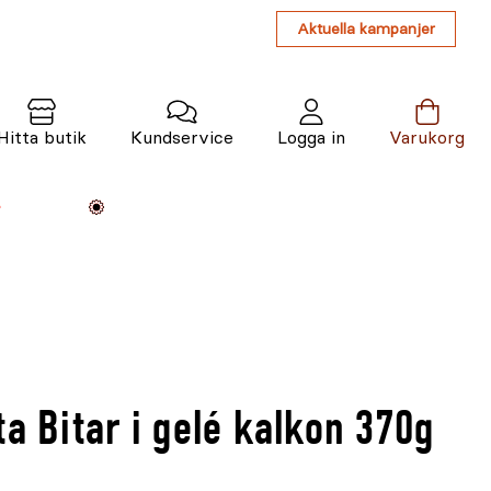
Aktuella kampanjer
Hitta butik
Kundservice
Logga in
Varukorg
Maskiner
Växter
Varumärken
Tjänster
Kunskap
ta Bitar i gelé kalkon 370g