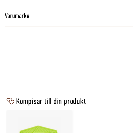
Kyckling* (svensk, 61% i biten), kalkon* (svensk, 15% i b
15% i biten), mineralämnen, betfiber*, jäst*. *Naturliga r
Varumärke
Tillsatser per kg
Näringstillsatser: vitamin A 4400IE, vitamin D3 330IE, v
koppar (koppar(II)sulfat, pentahydrat) 1mg, mangan (ma
zink (zinksulfat, monohydrat) 13mg, jod (kalciumjodat, a
Analytiska beståndsdelar
Protein 7%, fettinnehåll 5,5%, växttråd 0,5%, råaska 2,2
0,25% och fosfor 0,2%), vatten 84%. Omsättbar energi 3
Kompisar till din produkt
Förvaring
Förvaras mörkt, torrt och svalt. Öppnad förpackning fö
och förbrukas inom 2 dygn.