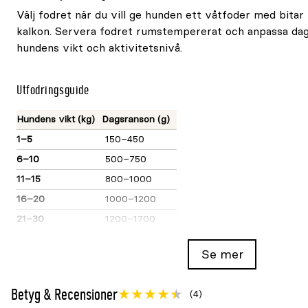
Välj fodret när du vill ge hunden ett våtfoder med bitar
kalkon. Servera fodret rumstempererat och anpassa da
hundens vikt och aktivitetsnivå.
Utfodringsguide
Hundens vikt (kg)
Dagsranson (g)
1–5
150–450
6–10
500–750
11–15
800–1000
16–20
1000–1200
21–30
1200–1700
31–40
1700–2000
Se mer
41–50
2000–2300
Sammansättning
Betyg & Recensioner
(4)