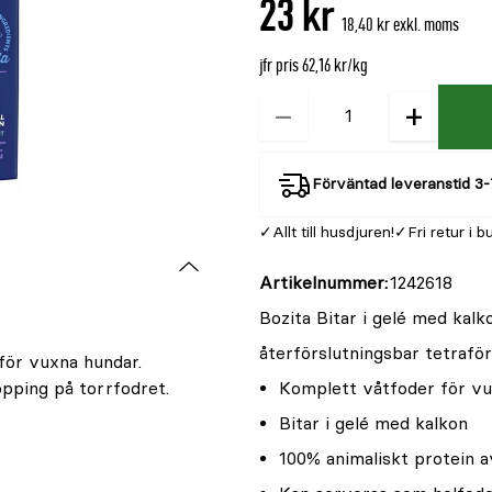
23 kr
är
18,40 kr exkl. moms
{0}
av
jfr pris 62,16 kr/kg
5
−
+
Kvantitet
Förväntad leveranstid 3-
Allt till husdjuren!
Fri retur i b
Artikelnummer
1242618
Bozita Bitar i gelé med kalk
återförslutningsbar tetrafö
 för vuxna hundar.
pping på torrfodret.
Komplett våtfoder för v
Bitar i gelé med kalkon
100% animaliskt protein a