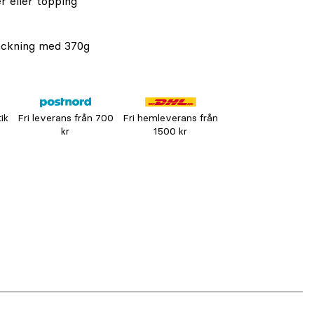
r eller topping
ackning med 370g
tik
Fri leverans från 700
Fri hemleverans från
kr
1500 kr