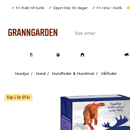
Gå
Fri frakt till butik
Öppet köp 30 dagar
Fri retur i butik
till
huvudinnehållet
Sök
efter
Trädgård
Husdjur
Lantbruk & Skog
Husdjur
Hund
Hundfoder & Hundmat
Våtfoder
Köp 4 för 89 kr