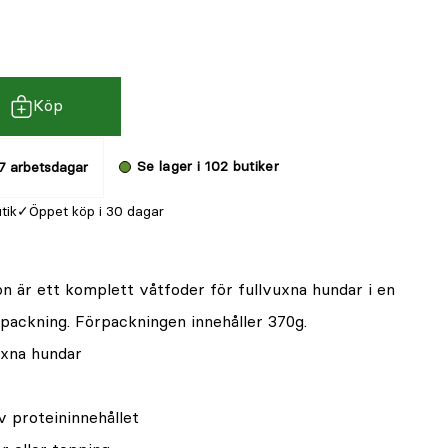
Köp
Se lager i 102 butiker
7 arbetsdagar
utik
Öppet köp i 30 dagar
on är ett komplett våtfoder för fullvuxna hundar i en
rpackning. Förpackningen innehåller 370g.
uxna hundar
v proteininnehållet