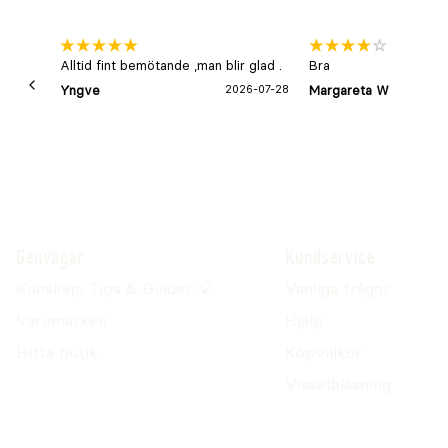
Alltid fint bemötande ,man blir glad .
Bra
Yngve
2026-07-28
Margareta W
Genvägar
Kundservice
Kunskap, Tips & Guider 💡
Vanliga frågor
Varumärken
Hjälp
Hitta butik
Köpvillkor
Visselblåsning