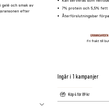
Kan serveras som helfode
 i gelé och smak av
7% protein och 5,5% fett
gsransonen efter
Återförslutningsbar förp
Fri frakt till bu
Ingår i 1 kampanjer
Köp 4 för 89 kr