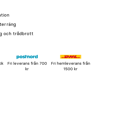
ation
 terräng
g och trådbrott
tik
Fri leverans från 700
Fri hemleverans från
kr
1500 kr