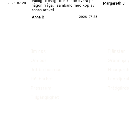
väldigt trevligt och kunde svara på
2026-07-28
Margareth J
någon fråga, i samband med köp av
annan artikel.
Anna B
2026-07-28
Om oss
Tjänster
Om oss
Grannhjäl
Jobba hos oss
Husdjursh
Hållbarhet
Lantdjurs
Pressrum
Trädgårds
Tillgänglighet