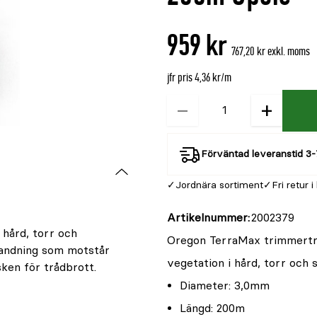
är
{0}
959 kr
av
767,20 kr exkl. moms
5
jfr pris 4,36 kr/m
−
+
Kvantitet
Förväntad leveranstid 3-
Jordnära sortiment
Fri retur i
Artikelnummer
2002379
 hård, torr och
Oregon TerraMax trimmertr
landning som motstår
vegetation i hård, torr och 
ken för trådbrott.
Diameter: 3,0mm
Längd: 200m