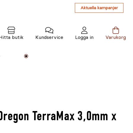
Aktuella kampanjer
Hitta butik
Kundservice
Logga in
Varukorg
Maskiner
Växter
Varumärken
Tjänster
Kunskap
Oregon TerraMax 3,0mm x