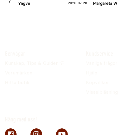
Yngve
2026-07-28
Margareta W
Genvägar
Kundservice
Kunskap, Tips & Guider 💡
Vanliga frågor
Varumärken
Hjälp
Hitta butik
Köpvillkor
Visselblåsning
Häng med oss!