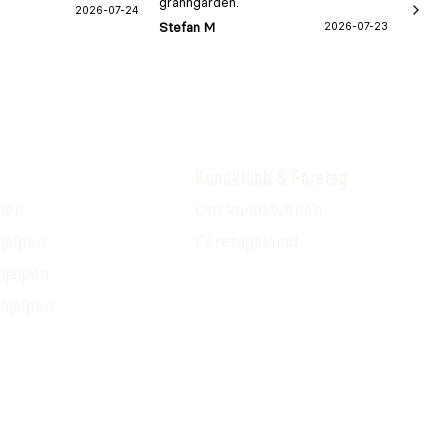
granngården.
2026-07-24
Hans-B
Stefan M
2026-07-23
Kundklubb & Företag
pen
Om kundklubben
jälpen
Företagskund
hjälpen
hjälpen