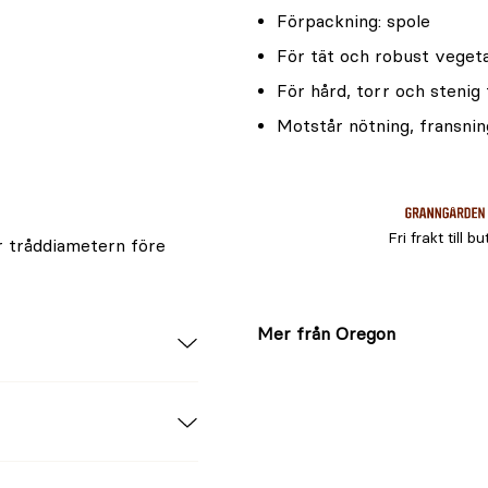
Förpackning: spole
För tät och robust veget
För hård, torr och stenig
Motstår nötning, fransnin
Fri frakt till bu
r tråddiametern före
Mer från Oregon