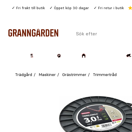
Gå
Fri frakt till butik
Öppet köp 30 dagar
Fri retur i butik
till
huvudinnehållet
Sök
efter
Trädgård
Husdjur
Lantbruk & Skog
Trädgård
Maskiner
Grästrimmer
Trimmertråd