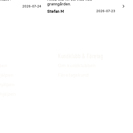
granngården.
2026-07-24
Hans-B
Stefan M
2026-07-23
Kundklubb & Företag
pen
Om kundklubben
jälpen
Företagskund
hjälpen
hjälpen