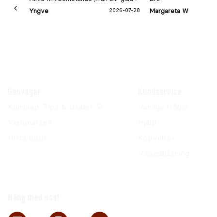
Yngve
2026-07-28
Margareta W
Genvägar
Kundservice
Kunskap, Tips & Guider 💡
Vanliga frågor
Varumärken
Hjälp
Hitta butik
Köpvillkor
Visselblåsning
Häng med oss!