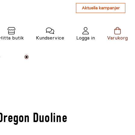
Aktuella kampanjer
Hitta butik
Kundservice
Logga in
Varukorg
Maskiner
Växter
Varumärken
Tjänster
Kunskap
Oregon Duoline