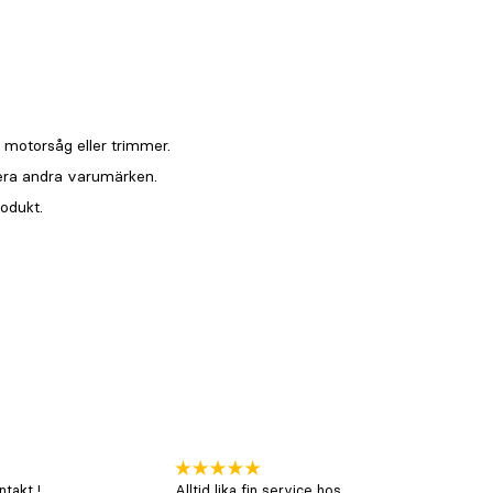
takt !
Alltid lika fin service hos
xx