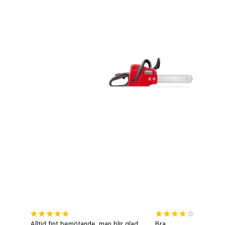
Alltid fint bemötande ,man blir glad .
Bra