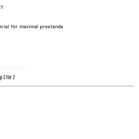
tt
erial för maximal prestanda
p 3 för 2