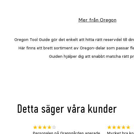
Mer från Oregon
Detta säger våra kunder
Personalen på Granngården agerade
Mycket bra kon