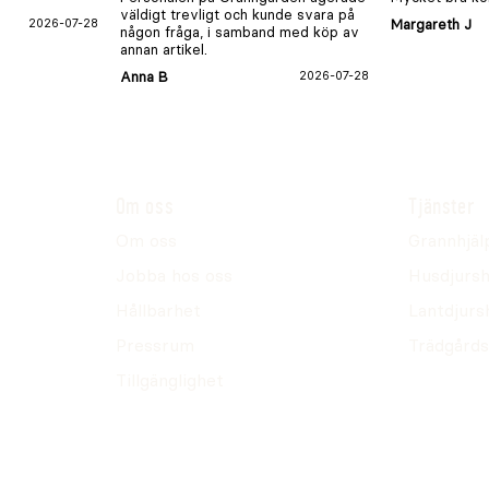
väldigt trevligt och kunde svara på
2026-07-28
Margareth J
någon fråga, i samband med köp av
annan artikel.
Anna B
2026-07-28
Om oss
Tjänster
Om oss
Grannhjäl
Jobba hos oss
Husdjursh
Hållbarhet
Lantdjurs
Pressrum
Trädgårds
Tillgänglighet