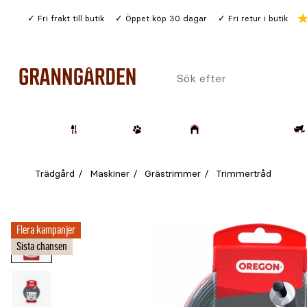
Gå
Fri frakt till butik
Öppet köp 30 dagar
Fri retur i butik
till
huvudinnehållet
Sök
efter
Trädgård
Husdjur
Lantbruk & Skog
Trädgård
Maskiner
Grästrimmer
Trimmertråd
Flera kampanjer
Sista chansen