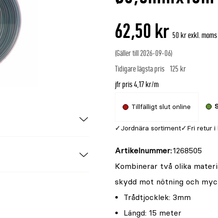
är
{0}
62,50 kr
av
50 kr exkl. moms
5
(Gäller till 2026-09-06)
Tidigare lägsta pris
125 kr
jfr pris 4,17 kr/m
S
Tillfälligt slut online
Jordnära sortiment
Fri retur i
Artikelnummer
1268505
Kombinerar två olika materi
skydd mot nötning och myck
Trådtjocklek: 3mm
Längd: 15 meter