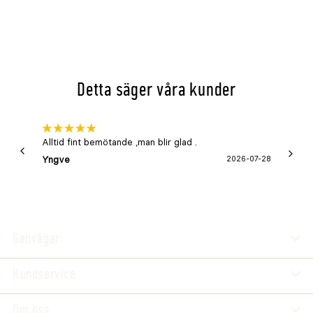
Detta säger våra kunder
Alltid fint bemötande ,man blir glad .
Bra
Yngve
2026-07-28
Marga
Genvägar
Kundservice
Om oss