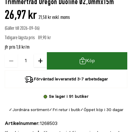
Trimmertråd Oregon Duoline Ø2,0mmx15m
denna
recensioner
26,97 kr
produkt
21,58 kr exkl. moms
är
(Gäller till 2026-09-06)
{0}
Tidigare lägsta pris
89,90 kr
av
5
jfr pris 1,8 kr/m
−
+
Kvantitet
Köp
Förväntad leveranstid 3-7 arbetsdagar
Se lager i 91 butiker
Jordnära sortiment
Fri retur i butik
Öppet köp i 30 dagar
Artikelnummer
1268503