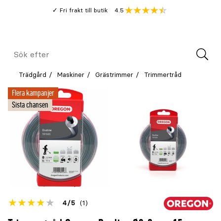
Gå
Genomsnitt
4.5
Fri frakt till butik
kund
till
Öppna
V
recension
huvudinnehållet
Meny
Sök
efter
Trädgård
Maskiner
Grästrimmer
Trimmertråd
Flera kampanjer
Sista chansen
Betyget
4
5
(1)
för
Öppna