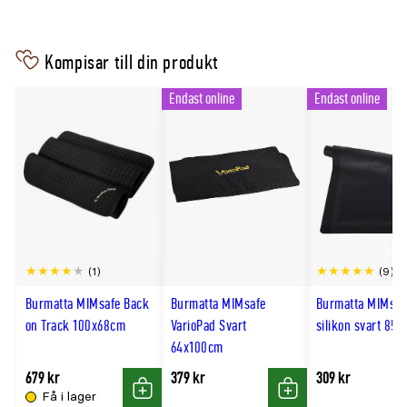
Kompisar till din produkt
Endast online
Endast online
Scro
(1)
(9)
till
Burmatta MIMsafe Back
Burmatta MIMsafe
Burmatta MIMsaf
hög
on Track 100x68cm
VarioPad Svart
silikon svart 85
64x100cm
679 kr
379 kr
309 kr
Få i lager
Köp
Köp