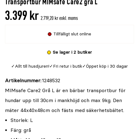
Transportbur MIMsafe Care2 grå L
denna
recensioner
3.399 kr
produkt
2.719,20 kr exkl. moms
är
{0}
Tillfälligt slut online
av
5
Se lager i 2 butiker
Allt till husdjuren!
Fri retur i butik
Öppet köp i 30 dagar
Artikelnummer
1248532
MIMsafe Care2 Grå L är en bärbar transportbur för
hundar upp till 30cm i mankhöjd och max 9kg. Den
mäter 44x40x48cm och fästs med säkerhetsbältet.
Storlek: L
Färg: grå