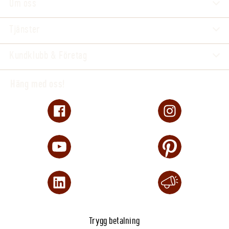
Om oss
Tjänster
Kundklubb & Företag
Häng med oss!
Trygg betalning