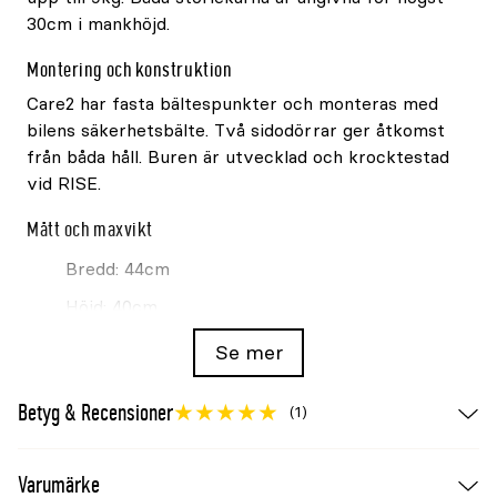
30cm i mankhöjd.
Montering och konstruktion
Care2 har fasta bältespunkter och monteras med
bilens säkerhetsbälte. Två sidodörrar ger åtkomst
från båda håll. Buren är utvecklad och krocktestad
vid RISE.
Mått och maxvikt
Bredd: 44cm
Höjd: 40cm
Längd: 48cm
Se mer
Maxvikt: 9kg
Betyg & Recensioner
(1)
Angiven mankhöjd: upp till 30cm
Varumärke