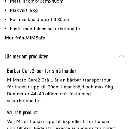
Mått: 44cmx40cmx48cm
Maxvikt: 9kg
För mankhöjd upp till 30cm
Fästs med bilens säkerhetsbälte
Mer från MIMSafe
Läs mer om produkten
Bärbar Care2-bur för små hundar
MIMsafe Care2 Grå L är en bärbar transportbur
för hundar upp till 30cm i mankhöjd och max 9kg.
Den mäter 44x40x48cm och fästs med
säkerhetsbältet.
Välj rätt produkt
Välj M för hundar upp till 5kg eller L för hundar
upp till 9kg. Båda storlekarna är angivna för högst