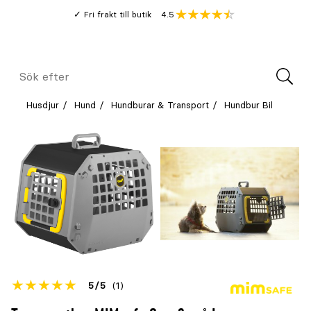
Gå
Genomsnitt
4.5
Fri frakt till butik
kund
till
Öppna
V
recension
huvudinnehållet
Meny
Sök
efter
Husdjur
Hund
Hundburar & Transport
Hundbur Bil
Betyget
5
5
(1)
för
Öppna