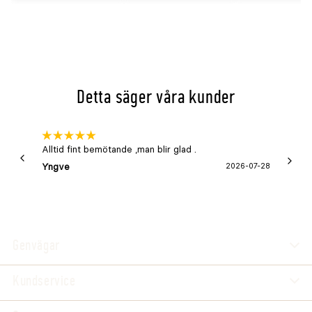
Detta säger våra kunder
Alltid fint bemötande ,man blir glad .
Bra
Yngve
2026-07-28
Marga
Genvägar
Kundservice