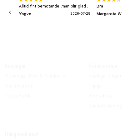
Alltid fint bemötande ,man blir glad .
Bra
Yngve
2026-07-28
Margareta W
Genvägar
Kundservice
Kunskap, Tips & Guider 💡
Vanliga frågor
Varumärken
Hjälp
Hitta butik
Köpvillkor
Visselblåsning
Häng med oss!