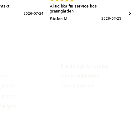
takt !
Alltid lika fin service hos
xx
granngården.
2026-07-24
Hans-B
Stefan M
2026-07-23
Kundklubb & Företag
pen
Om kundklubben
jälpen
Företagskund
hjälpen
hjälpen