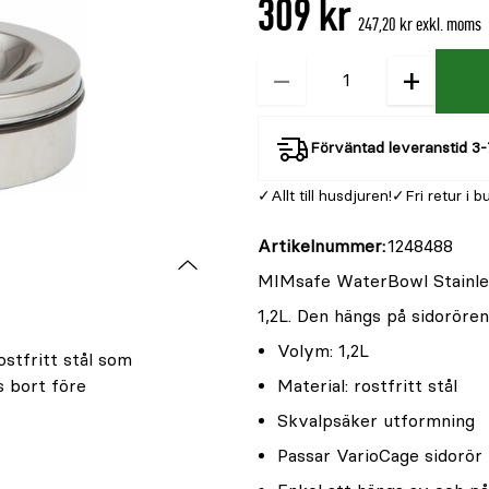
309 kr
är
247,20 kr exkl. moms
{0}
av
−
+
Kvantitet
5
Förväntad leveranstid 3-
Allt till husdjuren!
Fri retur i b
Artikelnummer
1248488
MIMsafe WaterBowl Stainless
1,2L. Den hängs på sidorören
Volym: 1,2L
stfritt stål som
s bort före
Material: rostfritt stål
Skvalpsäker utformning
Passar VarioCage sidorör