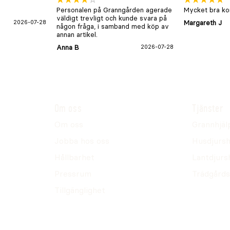
Personalen på Granngården agerade
Mycket bra kon
väldigt trevligt och kunde svara på
2026-07-28
Margareth J
någon fråga, i samband med köp av
annan artikel.
Anna B
2026-07-28
Om oss
Tjänster
Om oss
Grannhjäl
Jobba hos oss
Husdjursh
Hållbarhet
Lantdjurs
Pressrum
Trädgårds
Tillgänglighet