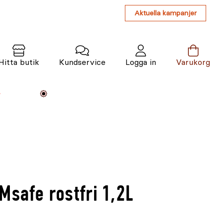
Aktuella kampanjer
Hitta butik
Kundservice
Logga in
Varukorg
Maskiner
Växter
Varumärken
Tjänster
Kunskap
Msafe rostfri 1,2L