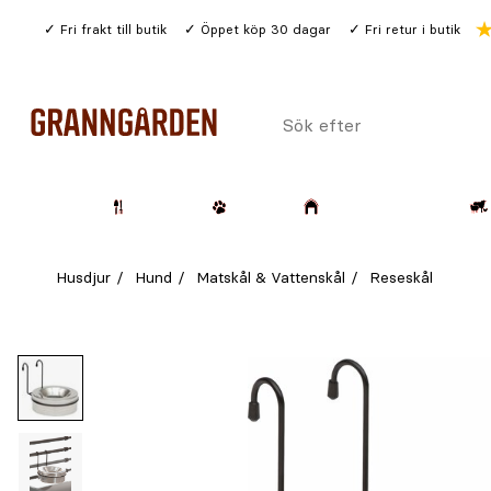
Gå
Fri frakt till butik
Öppet köp 30 dagar
Fri retur i butik
till
huvudinnehållet
Sök
efter
Trädgård
Husdjur
Lantbruk & Skog
Husdjur
Hund
Matskål & Vattenskål
Reseskål