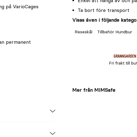
Enkel att hänga av och på
ing på VarioCages
Ta bort före transport
Visas även i följande kategor
Reseskål
Tillbehör Hundbur
tan permanent
Fri frakt till bu
Mer från MIMSafe