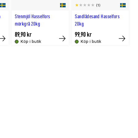
(1)
a
Stenmjöl Hasselfors
Sandlådesand Hasselfors
mörkgrå 20kg
20kg
89,90 kr
99,90 kr
Köp i butik
Köp i butik
Tillfälligt
Köp
Köp
slut
online