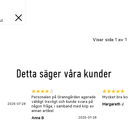
ut
Tillfälligt
slut.
Visar sida 1 av 1
Åter
i
lager
cirka
Detta säger våra kunder
{0}
Personalen på Granngården agerade
Mycket bra kon
väldigt trevligt och kunde svara på
2026-07-28
Margareth J
någon fråga, i samband med köp av
annan artikel.
Anna B
2026-07-28