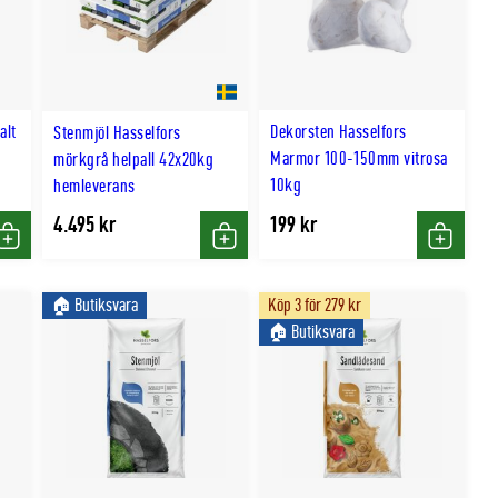
alt
Dekorsten Hasselfors
Stenmjöl Hasselfors
Marmor 100-150mm vitrosa
mörkgrå helpall 42x20kg
10kg
hemleverans
4.495 kr
199 kr
Köp
Köp
Köp
🏠︎ Butiksvara
Köp 3 för 279 kr
🏠︎ Butiksvara