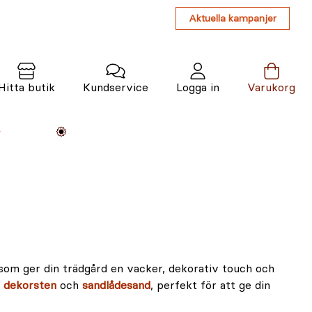
Aktuella kampanjer
Hitta butik
Kundservice
Logga in
Varukorg
Maskiner
Växter
Varumärken
Tjänster
Kunskap
som ger din trädgård en vacker, dekorativ touch och
v
dekorsten
och
sandlådesand
, perfekt för att ge din