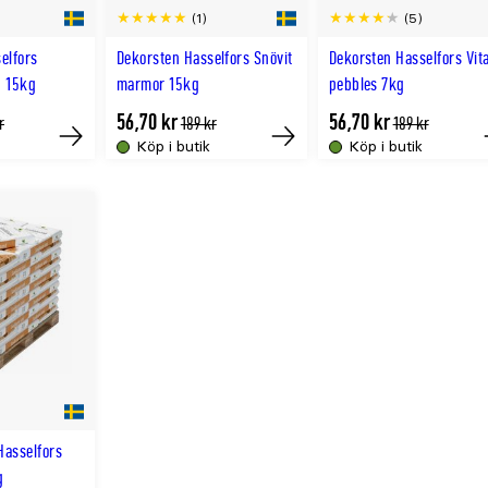
(1)
(5)
elfors
Dekorsten Hasselfors Snövit
Dekorsten Hasselfors Vit
n 15kg
marmor 15kg
pebbles 7kg
56,70 kr
56,70 kr
gere
Tidligere
Tidligere
r
189 kr
189 kr
a
lägsta
lägsta
Köp i butik
Köp i butik
Köp
Tillfälligt
pris
pris
slut
online
Hasselfors
g