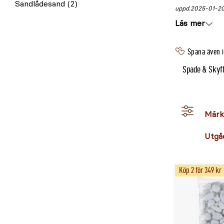
Sandlådesand
(2)
uppd.
2025-01-2
Läs mer
Spana även 
Spade & Skyff
Märk
Utgå
Köp 2 för 349 kr