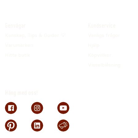
Genvägar
Kundservice
Kunskap, Tips & Guider 💡
Vanliga frågor
Varumärken
Hjälp
Hitta butik
Köpvillkor
Visselblåsning
Häng med oss!