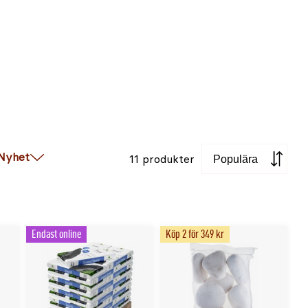
Sortera
Nyhet
11 produkter
Endast online
Köp 2 för 349 kr