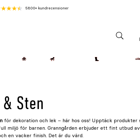
5800+ kundrecensioner
Lantdjur
Hemmet
Häst & Ryttare
Kläder & Skor
 & Sten
n
för dekoration och lek – här hos oss! Upptäck produkter 
full miljö för barnen. Granngården erbjuder ett fint utbud a
och en vacker finish. Det är du värd.