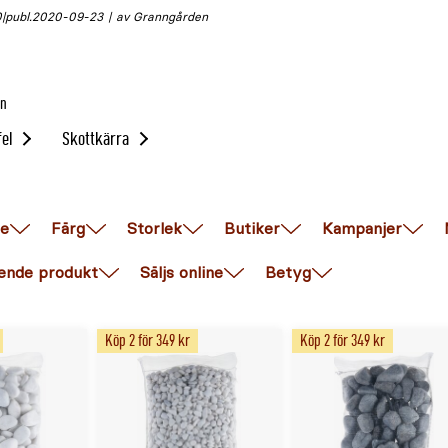
0
publ.
2020-09-23
av Granngården
in
el
Skottkärra
e
Färg
Storlek
Butiker
Kampanjer
ende produkt
Säljs online
Betyg
Köp 2 för 349 kr
Köp 2 för 349 kr