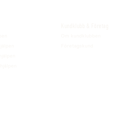
Kundklubb & Företag
pen
Om kundklubben
jälpen
Företagskund
hjälpen
hjälpen