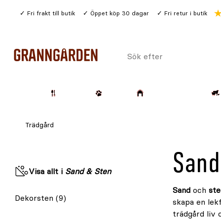
Gå
Fri frakt till butik
Öppet köp 30 dagar
Fri retur i butik
till
huvudinnehållet
Sök
efter
Trädgård
Husdjur
Lantbruk & Skog
Trädgård
Sand
Visa allt i
Sand & Sten
Sand
och
ste
Dekorsten
(9)
skapa en lek
trädgård liv 