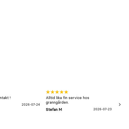
takt !
Alltid lika fin service hos
xx
granngården.
2026-07-24
Hans-B
Stefan M
2026-07-23