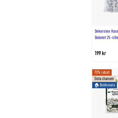
Dekorsten Hass
Dolomit 25-40
199 kr
70% rabatt
Sista chansen
🏠︎ Butiksvara