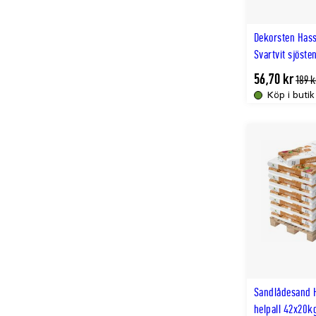
Dekorsten Hass
Svartvit sjöste
56,70 kr
Tidli
189 k
lägst
Köp i butik
pris
Sandlådesand 
helpall 42x20k