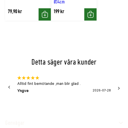
Ø34cm
79,90 kr
199 kr
Köp
Köp
Detta säger våra kunder
Alltid fint bemötande ,man blir glad .
Bra
Yngve
2026-07-28
Marga
Genvägar