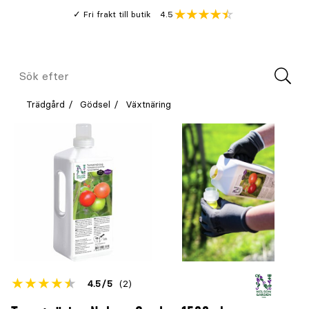
Gå
Genomsnitt
4.5
Fri frakt till butik
kund
till
Öppna
V
recension
huvudinnehållet
Meny
Sök
efter
Trädgård
Gödsel
Växtnäring
Betyget
4.5
5
(2)
för
Öppna