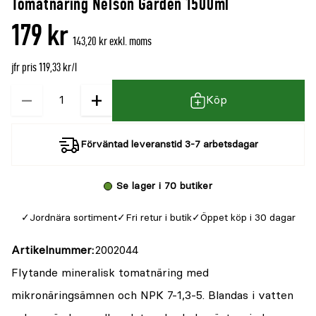
Tomatnäring Nelson Garden 1500ml
denna
recensioner
179 kr
produkt
143,20 kr exkl. moms
är
jfr pris 119,33 kr/l
{0}
av
−
+
Kvantitet
Köp
5
Förväntad leveranstid 3-7 arbetsdagar
Se lager i 70 butiker
Jordnära sortiment
Fri retur i butik
Öppet köp i 30 dagar
Artikelnummer
2002044
Flytande mineralisk tomatnäring med
mikronäringsämnen och NPK 7-1,3-5. Blandas i vatten