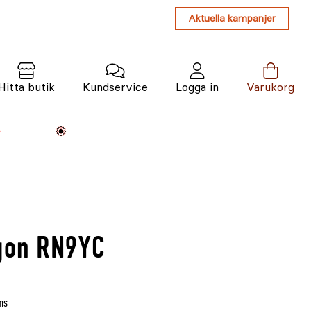
Aktuella kampanjer
Hitta butik
Kundservice
Logga in
Varukorg
Maskiner
Växter
Varumärken
Tjänster
Kunskap
egon RN9YC
ms