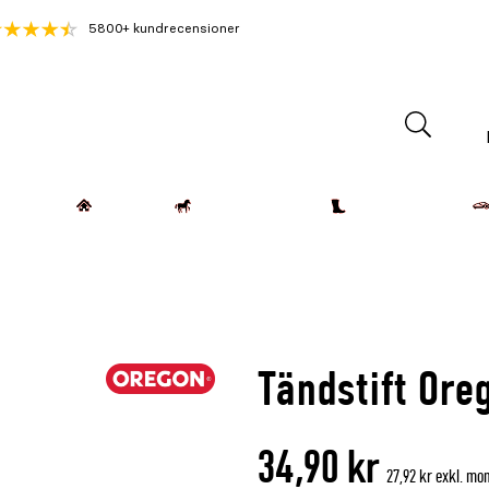
5800+ kundrecensioner
Lantdjur
Hemmet
Häst & Ryttare
Kläder & Skor
Tändstift Or
34,90 kr
27,92 kr exkl. mo