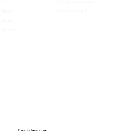
pen
Om kundklubben
jälpen
Företagskund
hjälpen
hjälpen
Snabb leverans