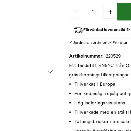
−
+
Kvantitet
Förväntad leveranstid 3-
Jordnära sortiment
Fri retur i
Artikelnummer
1220529
Ett tändstift RN9YC från Or
gräsklippningstillämpningar.
Tillverkas i Europa
För kedjesåg, röjsåg och 
Hög isoleringsresistans
Tillverkade med en stålt
Tätningsbrickor som säke
korrekt överföring av vär