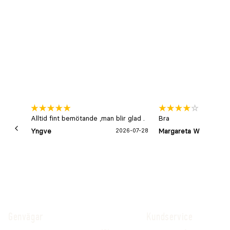
Alltid fint bemötande ,man blir glad .
Bra
Yngve
2026-07-28
Margareta W
Genvägar
Kundservice