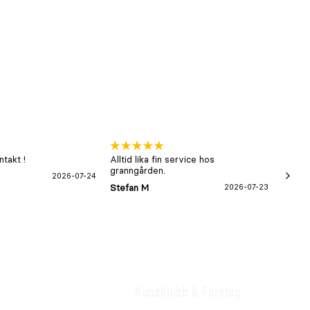
takt !
Alltid lika fin service hos
xx
granngården.
2026-07-24
Hans-B
Stefan M
2026-07-23
Kundklubb & Företag