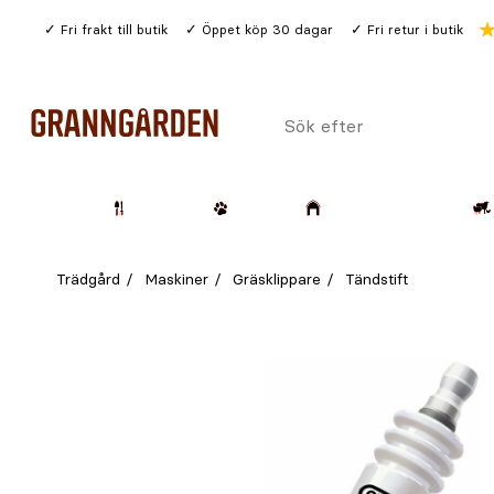
Gå
Fri frakt till butik
Öppet köp 30 dagar
Fri retur i butik
till
huvudinnehållet
Sök
efter
Trädgård
Husdjur
Lantbruk & Skog
Trädgård
Maskiner
Gräsklippare
Tändstift