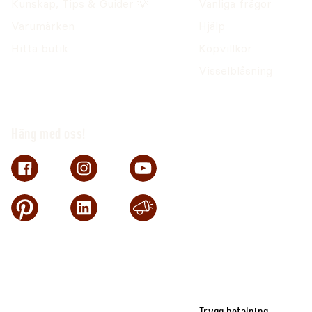
Kunskap, Tips & Guider 💡
Vanliga frågor
Varumärken
Hjälp
Hitta butik
Köpvillkor
Visselblåsning
Häng med oss!
Trygg betalning