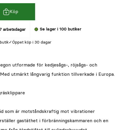
Köp
Se lager i 100 butiker
7 arbetsdagar
 butik
Öppet köp i 30 dagar
egon utformade för kedjesågs-, röjsågs- och
 Med utmärkt långvarig funktion tillverkade i Europa.
gräsklippare
råd som är motståndskraftig mot vibrationer
rställer gastäthet i förbränningskammaren och en
me från tändstiftet till cylinderhuvudet