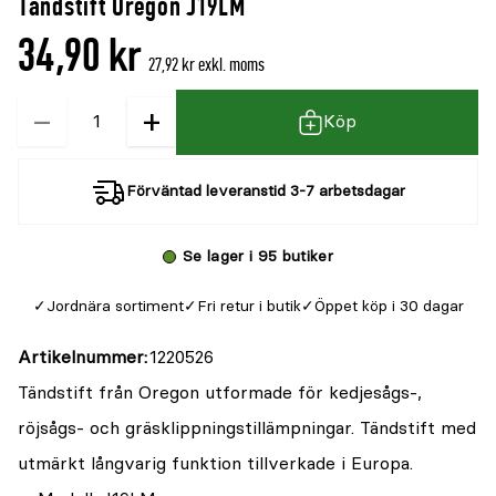
Tändstift Oregon J19LM
denna
recensioner
34,90 kr
produkt
27,92 kr exkl. moms
är
−
+
Kvantitet
{0}
Köp
av
5
Förväntad leveranstid 3-7 arbetsdagar
Se lager i 95 butiker
Jordnära sortiment
Fri retur i butik
Öppet köp i 30 dagar
Artikelnummer
1220526
Tändstift från Oregon utformade för kedjesågs-,
röjsågs- och gräsklippningstillämpningar. Tändstift med
utmärkt långvarig funktion tillverkade i Europa.