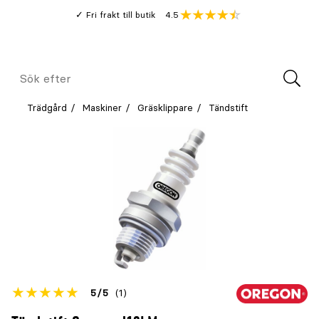
Gå
Genomsnitt
4.5
Fri frakt till butik
kund
till
Öppna
V
recension
huvudinnehållet
Meny
Sök
efter
Trädgård
Maskiner
Gräsklippare
Tändstift
Betyget
5
5
(1)
för
Öppna