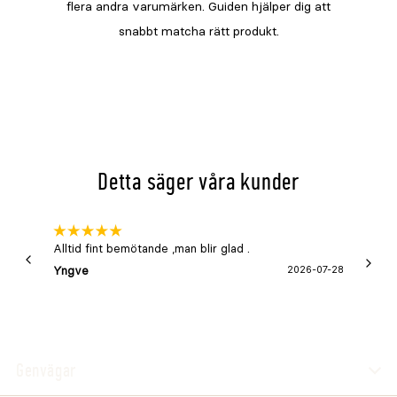
Detta säger våra kunder
Alltid fint bemötande ,man blir glad .
Bra
Yngve
2026-07-28
Marga
Genvägar