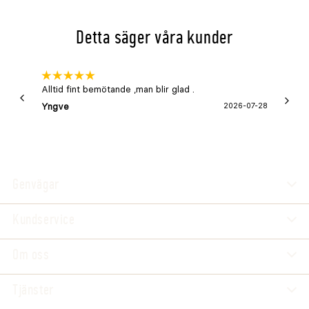
Detta säger våra kunder
Alltid fint bemötande ,man blir glad .
Bra
Yngve
2026-07-28
Marga
Genvägar
Kundservice
Om oss
Tjänster