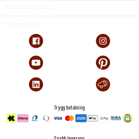
Kundklubb & Företag
Häng med oss!
Trygg betalning
Snabb leverans