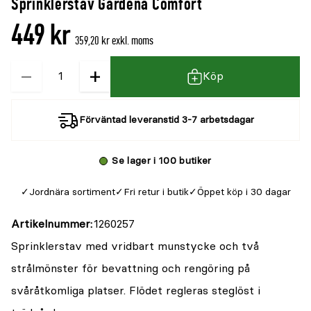
Sprinklerstav Gardena Comfort
denna
recensioner
449 kr
produkt
359,20 kr exkl. moms
är
−
+
Kvantitet
{0}
Köp
av
5
Förväntad leveranstid 3-7 arbetsdagar
Se lager i 100 butiker
Jordnära sortiment
Fri retur i butik
Öppet köp i 30 dagar
Artikelnummer
1260257
Sprinklerstav med vridbart munstycke och två
strålmönster för bevattning och rengöring på
svåråtkomliga platser. Flödet regleras steglöst i