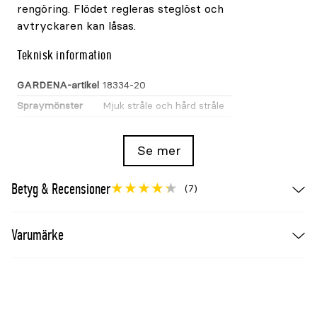
rengöring. Flödet regleras steglöst och
avtryckaren kan låsas.
Teknisk information
GARDENA-artikel
18334-20
Spraymönster
Mjuk stråle och hård stråle
Munstycke
Vridbart
Flödesreglering
Steglös
Se mer
Frostskydd
Ja
Betyg & Recensioner
(7)
Välj strålbild efter arbetet
Fler strålmönster ger större flexibilitet mellan
Varumärke
skonsam växtbevattning och kraftigare rengöring.
Classic passar grundläggande behov, Comfort ger
fler ergonomiska funktioner och Premium
kombinerar metallkomponenter med hög
slitstyrka.