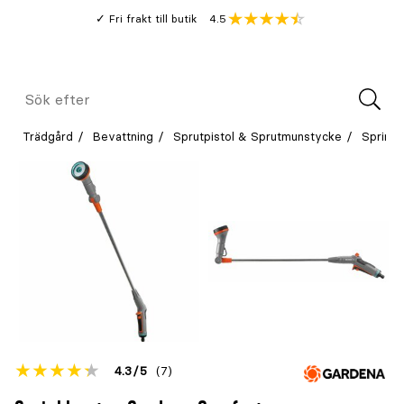
Gå
Genomsnitt
4.5
Fri frakt till butik
kund
till
Öppna
V
recension
huvudinnehållet
Meny
Sök
efter
Trädgård
Bevattning
Sprutpistol & Sprutmunstycke
Sprinkl
Betyget
4.3
5
(7)
för
Öppna