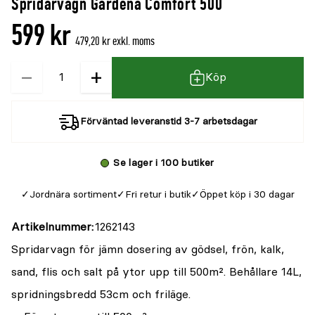
Spridarvagn Gardena Comfort 500
denna
recensioner
599 kr
produkt
479,20 kr exkl. moms
är
−
+
Kvantitet
{0}
Köp
av
5
Förväntad leveranstid 3-7 arbetsdagar
Se lager i 100 butiker
Jordnära sortiment
Fri retur i butik
Öppet köp i 30 dagar
Artikelnummer
1262143
Spridarvagn för jämn dosering av gödsel, frön, kalk,
sand, flis och salt på ytor upp till 500m². Behållare 14L,
spridningsbredd 53cm och friläge.