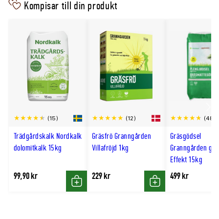
Kompisar till din produkt
Scro
(15)
(12)
(48)
till
Trädgårdskalk Nordkalk
Gräsfrö Granngården
Gräsgödsel
hög
dolomitkalk 15kg
Villafröjd 1kg
Granngården grö
Effekt 15kg
99,90 kr
229 kr
499 kr
Köp
Köp