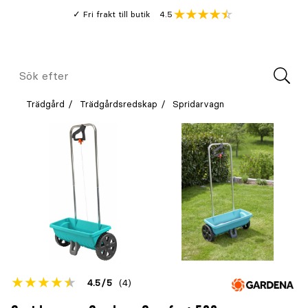
Gå
Genomsnitt
4.5
Fri frakt till butik
kund
till
Öppna
V
recension
huvudinnehållet
Meny
Sök
efter
Trädgård
Trädgårdsredskap
Spridarvagn
Betyget
4.5
5
(4)
för
Öppna