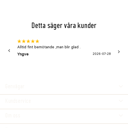
Detta säger våra kunder
Alltid fint bemötande ,man blir glad .
Bra
Yngve
2026-07-28
Marga
Genvägar
Kundservice
Om oss