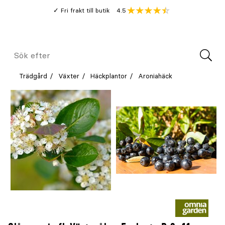
Gå
Genomsnitt
4.5
Fri frakt till butik
kund
till
Öppna
V
recension
huvudinnehållet
Meny
Sök
efter
Trädgård
Växter
Häckplantor
Aroniahäck