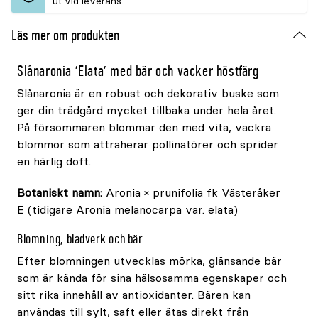
ut vid leverans.
Läs mer om produkten
Slånaronia 'Elata' med bär och vacker höstfärg
Slånaronia är en robust och dekorativ buske som
ger din trädgård mycket tillbaka under hela året.
På försommaren blommar den med vita, vackra
blommor som attraherar pollinatörer och sprider
en härlig doft.
Botaniskt namn:
Aronia × prunifolia fk Västeråker
E (tidigare Aronia melanocarpa var. elata)
Blomning, bladverk och bär
Efter blomningen utvecklas mörka, glänsande bär
som är kända för sina hälsosamma egenskaper och
sitt rika innehåll av antioxidanter. Bären kan
användas till sylt, saft eller ätas direkt från