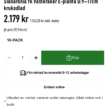
Slånaronia fk Västeråker E-planta D:9–11cm
krukodlad
2.179 kr
1.743,20 kr exkl. moms
jfr pris 217,9 kr/st
Välj
Välj
färg
storlek
−
+
Kvantitet
Köp
Förväntad leveranstid 8-12 arbetsdagar
Endast online
Utbudet av växter varierar under säsongen, både online och i
butik.