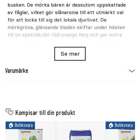
busken. De mörka bären är dessutom uppskattade
av fåglar, vilket gör slånaronia till ett utmärkt val
för att locka till sig det lokala djurlivet. De
mörkgröna, glänsande bladen skiftar under hösten
till en spektakulär röd-orange färg och ger extra
liv och färg åt trädgården när andra växter börjar
förlora sin grönska.
Se mer
Växtsätt och användning
Varumärke
Slånaronia är både lättodlad och tålig och passar
perfekt som häckväxt eller som en vacker solitär i
trädgården.
Ge din trädgård både skönhet och nyttiga bär med
denna mångsidiga och tåliga buske – en växt som
Kompisar till din produkt
både tillför estetik och funktion.
🏠︎ Butiksvara
🏠︎ Butiksvara
Bilden visar växten som fullvuxen och etablerad.