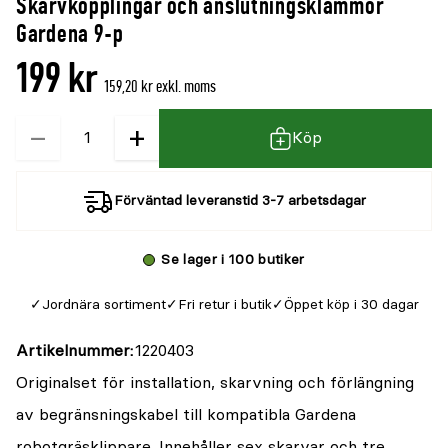
Skarvkopplingar och anslutningsklämmor
denna
recensioner
Gardena 9-p
produkt
199 kr
är
159,20 kr exkl. moms
{0}
−
+
Kvantitet
av
Köp
5
Förväntad leveranstid 3-7 arbetsdagar
Se lager i 100 butiker
Jordnära sortiment
Fri retur i butik
Öppet köp i 30 dagar
Artikelnummer
1220403
Originalset för installation, skarvning och förlängning
av begränsningskabel till kompatibla Gardena
robotgräsklippare. Innehåller sex skarvar och tre.