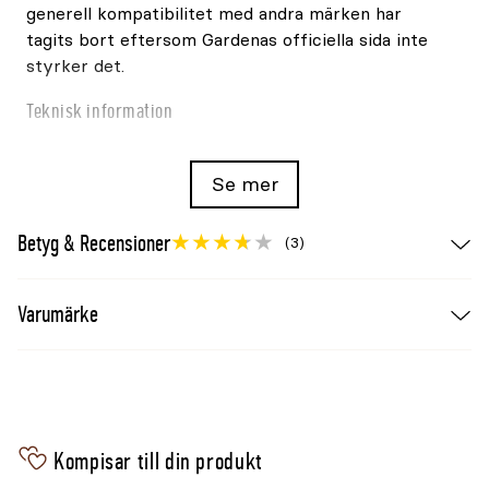
generell kompatibilitet med andra märken har
tagits bort eftersom Gardenas officiella sida inte
styrker det.
Teknisk information
Gardena-artikel
4089-20
Se mer
Innehåll
6 skarvkopplingar och 3 anslutningsklämmor
Användning
Begränsnings- och guidekabel
Betyg & Recensioner
(3)
Välj bevattning efter uppgift
För skonsam bevattning av växter används ett
Varumärke
mjukt eller finfördelat strålmönster, medan en
koncentrerad stråle passar rengöring. Spridare
väljs efter ytans form och storlek. Anslutningen
ingår i GARDENAs bevattningssystem och ska
kombineras med rätt slangdimension och koppling.
Kompisar till din produkt