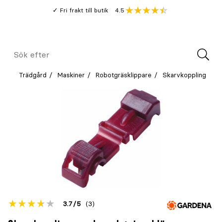
Gå
Genomsnitt
4.5
Fri frakt till butik
kund
till
Öppna
V
recension
huvudinnehållet
Meny
Sök
efter
Trädgård
Maskiner
Robotgräsklippare
Skarvkoppling
Betyget
3.7
5
(3)
för
Öppna