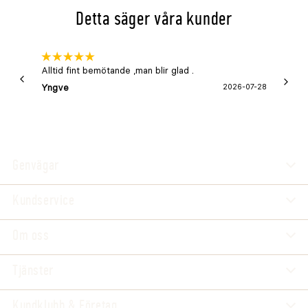
Detta säger våra kunder
Alltid fint bemötande ,man blir glad .
Bra
Yngve
2026-07-28
Marga
Genvägar
Kundservice
Om oss
Tjänster
Kundklubb & Företag