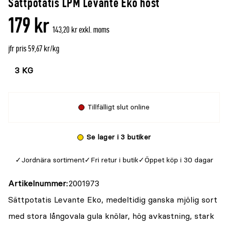
Sättpotatis LPM Levante Eko höst
179 kr
143,20 kr exkl. moms
jfr pris 59,67 kr/kg
Välj
Välj
färg
storlek
Tillfälligt slut online
Se lager i 3 butiker
Jordnära sortiment
Fri retur i butik
Öppet köp i 30 dagar
Artikelnummer
2001973
Sättpotatis Levante Eko, medeltidig ganska mjölig sort
med stora långovala gula knölar, hög avkastning, stark