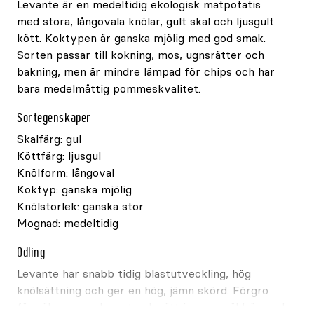
Levante är en medeltidig ekologisk matpotatis
med stora, långovala knölar, gult skal och ljusgult
kött. Koktypen är ganska mjölig med god smak.
Sorten passar till kokning, mos, ugnsrätter och
bakning, men är mindre lämpad för chips och har
bara medelmåttig pommeskvalitet.
Sortegenskaper
Skalfärg: gul
Köttfärg: ljusgul
Knölform: långoval
Koktyp: ganska mjölig
Knölstorlek: ganska stor
Mognad: medeltidig
Odling
Levante har snabb tidig blastutveckling, hög
knölsättning och ger en hög, jämn skörd. Förgro
för säkrare uppkomst och sätt i varm, väldränerad