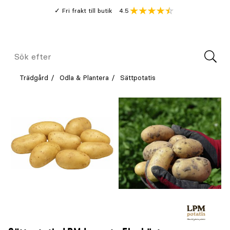
Gå
Genomsnitt
4.5
Fri frakt till butik
kund
till
Öppna
V
recension
huvudinnehållet
Meny
Sök
efter
Trädgård
Odla & Plantera
Sättpotatis