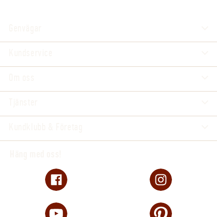
Genvägar
Kundservice
Om oss
Tjänster
Kundklubb & Företag
Häng med oss!