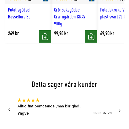
till
Potatisgödsel
Grönsaksgödsel
Potatiskruka Ven
hög
Hasselfors 3L
Granngården KRAV
plast svart 7L Ø
900g
249 kr
99,90 kr
69,90 kr
Köp
Köp
Detta säger våra kunder
Alltid fint bemötande ,man blir glad .
Bra
Yngve
2026-07-28
Marga