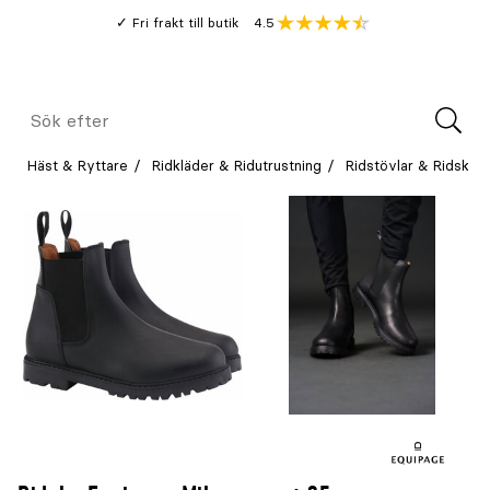
Gå
Genomsnitt
4.5
Fri frakt till butik
kund
till
Öppna
V
recension
huvudinnehållet
Meny
Sök
efter
Häst & Ryttare
Ridkläder & Ridutrustning
Ridstövlar & Ridskor