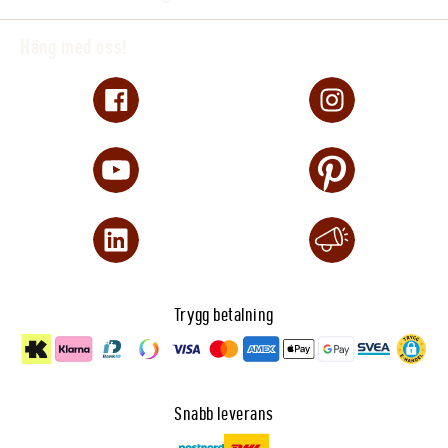
undvika långvarig förvaring i fuktiga miljöer
Häng med oss!
Regelbunden skötsel hjälper lädret att behålla
både komfort och slitstyrka över tid.
Praktiska skor för stall och ridning året runt
Equipage Milano passar för dig som vill ha en
klassisk och bekväm jodhpursko för både ridning
och vardag i stallmiljö. Kombinationen av slitstarkt
läder, stabil sula och smidig passform gör modellen
användbar för ridning, stallarbete och fritid.
Trygg betalning
Snabb leverans