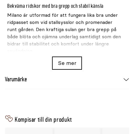
Bekväma ridskor med bra grepp och stabil känsla
Milano är utformad för att fungera lika bra under
ridpasset som vid stallsysslor och promenader
runt gården. Den kraftiga sulan ger bra grepp på
både blöta och ojämna underlag samtidigt som den
bidrar till stabilitet och komfort under längre
användning.
Se mer
De elastiska resårpartierna på sidorna gör
dessutom skorna smidiga att ta på och av samt
Varumärke
ger en följsam passform runt foten.
Passar för flera användningsområden
Jodhpurskorna används ofta för:
vardagsridning
Kompisar till din produkt
stallarbete