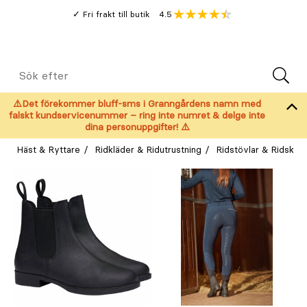
Gå
Genomsnitt
4.5
Fri frakt till butik
kund
till
Öppna
V
recension
huvudinnehållet
Meny
Sök
efter
⚠️Det förekommer bluff-sms i Granngårdens namn med
falskt kundservicenummer – ring inte numret & delge inte
dina personuppgifter! ⚠️
Häst & Ryttare
Ridkläder & Ridutrustning
Ridstövlar & Ridskor