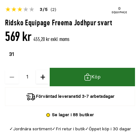
Betyget
3
5
(2)
för
Öppna
Ridsko Equipage Freema Jodhpur svart
denna
recensioner
569 kr
produkt
455,20 kr exkl. moms
är
Välj
Välj
{0}
färg
storlek
av
5
−
+
Kvantitet
Köp
Förväntad leveranstid 3-7 arbetsdagar
Se lager i 88 butiker
Jordnära sortiment
Fri retur i butik
Öppet köp i 30 dagar