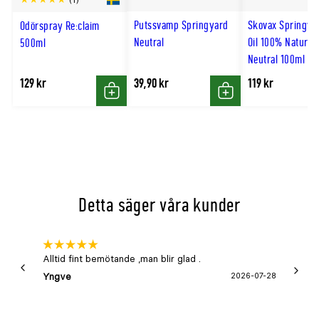
till
Putssvamp Springyard
Skovax Springya
Odörspray Re:claim
hög
Neutral
Oil 100% Naturlig
500ml
Neutral 100ml
129 kr
39,90 kr
119 kr
Köp
Köp
Detta säger våra kunder
Alltid fint bemötande ,man blir glad .
Bra
Yngve
2026-07-28
Marga