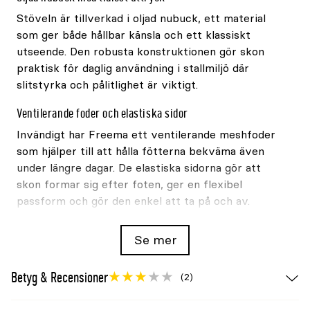
Stöveln är tillverkad i oljad nubuck, ett material
som ger både hållbar känsla och ett klassiskt
utseende. Den robusta konstruktionen gör skon
praktisk för daglig användning i stallmiljö där
slitstyrka och pålitlighet är viktigt.
Ventilerande foder och elastiska sidor
Invändigt har Freema ett ventilerande meshfoder
som hjälper till att hålla fötterna bekväma även
under längre dagar. De elastiska sidorna gör att
skon formar sig efter foten, ger en flexibel
passform och gör den enkel att ta på och av.
Stabil gummisula med grepp
Se mer
Den slitstarka yttersulan i gummi ger stabilitet
och grepp på olika underlag. Skon passar när du
Betyg & Recensioner
(2)
rör dig mellan stallarbete, ridning och vardag.