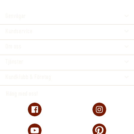
Genvägar
Kundservice
Om oss
Tjänster
Kundklubb & Företag
Häng med oss!