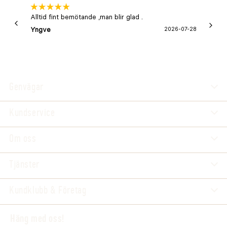
Alltid fint bemötande ,man blir glad .
Bra
Yngve
2026-07-28
Marga
Genvägar
Kundservice
Om oss
Tjänster
Kundklubb & Företag
Häng med oss!