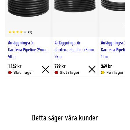
Scro
(1)
till
Anläggningsrör
Anläggningsrör
Anläggningsrör
hög
Gardena Pipeline 25mm
Gardena Pipeline 25mm
Gardena Pipelin
50m
25m
10m
1.149 kr
799 kr
349 kr
Slut i lager
Slut i lager
Få i lager
Slut
Slut
i
i
lager
lager
Detta säger våra kunder