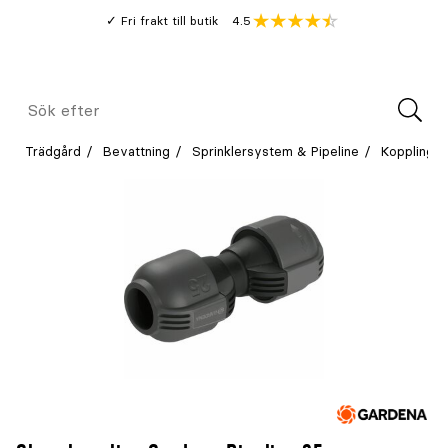
Gå
Genomsnitt
4.5
Fri frakt till butik
kund
till
Öppna
V
recension
huvudinnehållet
Meny
Sök
efter
Trädgård
Bevattning
Sprinklersystem & Pipeline
Koppling &