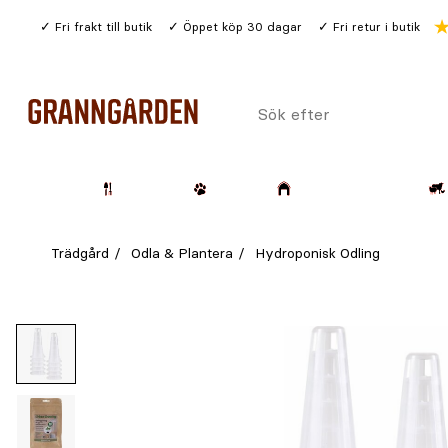
Gå
Fri frakt till butik
Öppet köp 30 dagar
Fri retur i butik
till
huvudinnehållet
Sök
efter
Trädgård
Husdjur
Lantbruk & Skog
Trädgård
Odla & Plantera
Hydroponisk Odling