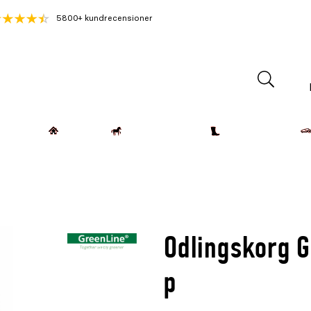
5800+ kundrecensioner
Lantdjur
Hemmet
Häst & Ryttare
Kläder & Skor
Odlingskorg G
p