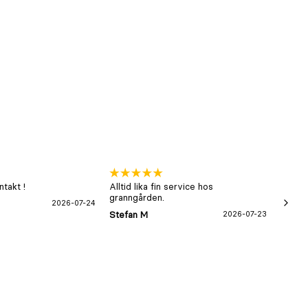
takt !
Alltid lika fin service hos
xx
granngården.
2026-07-24
Hans-B
Stefan M
2026-07-23