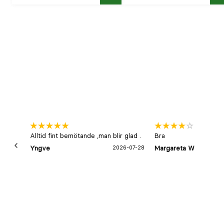
Köp
K
Alltid fint bemötande ,man blir glad .
Bra
Yngve
2026-07-28
Margareta W