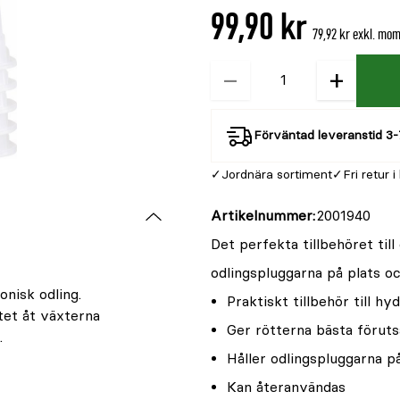
99,90 kr
79,92 kr exkl. mo
−
+
Kvantitet
Förväntad leveranstid 3-
Jordnära sortiment
Fri retur i
Artikelnummer
2001940
Det perfekta tillbehöret til
odlingspluggarna på plats oc
onisk odling.
Praktiskt tillbehör till hy
itet åt växterna
Ger rötterna bästa föruts
.
Håller odlingspluggarna p
Kan återanvändas