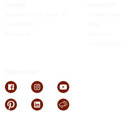
Genvägar
Kundservice
Kunskap, Tips & Guider 💡
Vanliga frågor
Varumärken
Hjälp
Hitta butik
Köpvillkor
Visselblåsning
Häng med oss!