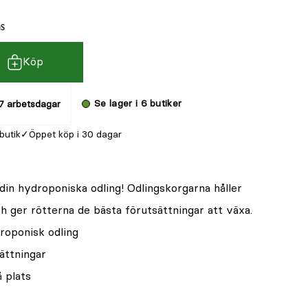
ms
Köp
Se lager i 6 butiker
7 arbetsdagar
 butik
Öppet köp i 30 dagar
l din hydroponiska odling! Odlingskorgarna håller
h ger rötterna de bästa förutsättningar att växa.
droponisk odling
ättningar
å plats