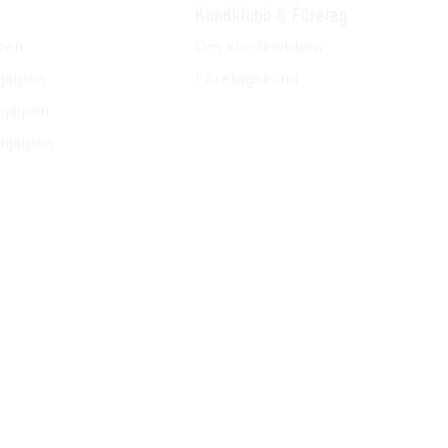
Kundklubb & Företag
pen
Om kundklubben
jälpen
Företagskund
hjälpen
hjälpen