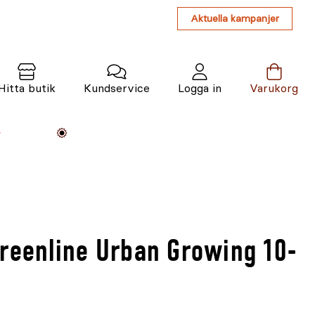
Aktuella kampanjer
Hitta butik
Kundservice
Logga in
Varukorg
Maskiner
Växter
Varumärken
Tjänster
Kunskap
reenline Urban Growing 10-