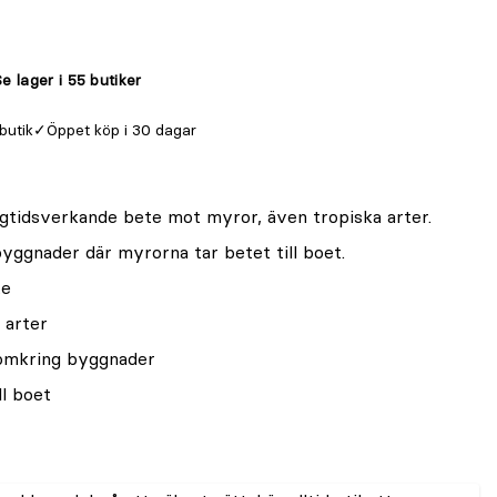
e lager i 55 butiker
 butik
Öppet köp i 30 dagar
gtidsverkande bete mot myror, även tropiska arter.
ggnader där myrorna tar betet till boet.
te
 arter
 omkring byggnader
l boet