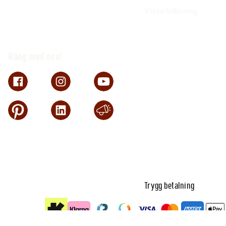
Visselblåsning
Häng med oss!
Trygg betalning