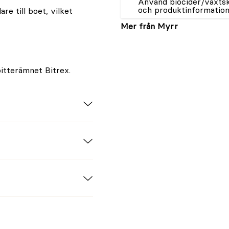
Använd biocider/växtsky
och produktinformation
re till boet, vilket
Mer från Myrr
itterämnet Bitrex.