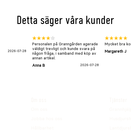
Detta säger våra kunder
Personalen på Granngården agerade
Mycket bra kon
väldigt trevligt och kunde svara på
2026-07-28
Margareth J
någon fråga, i samband med köp av
annan artikel.
Anna B
2026-07-28
Om oss
Tjänster
Om oss
Grannhjäl
Jobba hos oss
Husdjursh
Hållbarhet
Lantdjurs