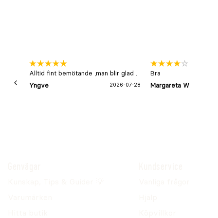
Alltid fint bemötande ,man blir glad .
Bra
Yngve
2026-07-28
Margareta W
Genvägar
Kundservice
Kunskap, Tips & Guider 💡
Vanliga frågor
Varumärken
Hjälp
Hitta butik
Köpvillkor