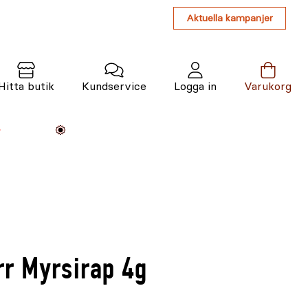
Aktuella kampanjer
Hitta butik
Kundservice
Logga in
Varukorg
Maskiner
Växter
Varumärken
Tjänster
Kunskap
r Myrsirap 4g