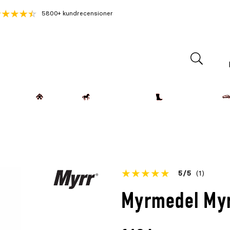
5800+ kundrecensioner
Lantdjur
Hemmet
Häst & Ryttare
Kläder & Skor
Betyget
5
5
(1)
för
Öppna
Myrmedel Myr
denna
recensioner
produkt