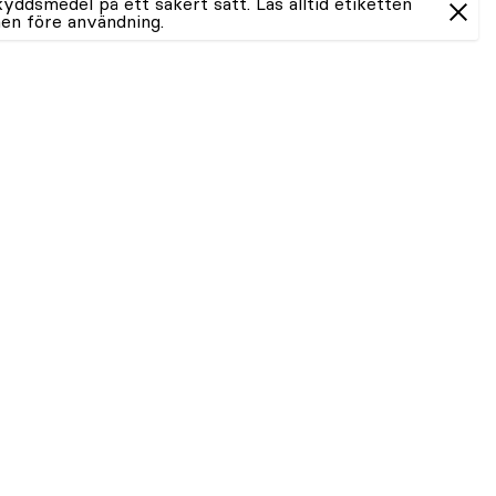
ddsmedel på ett säkert sätt. Läs alltid etiketten
en före användning.