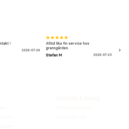
takt !
Alltid lika fin service hos
xx
granngården.
2026-07-24
Hans-B
Stefan M
2026-07-23
Kundklubb & Företag
pen
Om kundklubben
jälpen
Företagskund
hjälpen