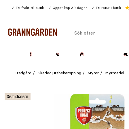
Gå
Fri frakt till butik
Öppet köp 30 dagar
Fri retur i butik
till
huvudinnehållet
Sök
efter
Trädgård
Husdjur
Lantbruk & Skog
Trädgård
Skadedjursbekämpning
Myror
Myrmedel
Sista chansen