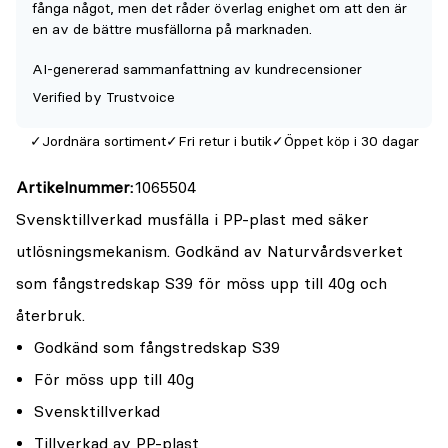
fånga något, men det råder överlag enighet om att den är
{0}
en av de bättre musfällorna på marknaden.
av
AI-genererad sammanfattning av kundrecensioner
5
Verified by Trustvoice
Jordnära sortiment
Fri retur i butik
Öppet köp i 30 dagar
Artikelnummer
1065504
Svensktillverkad musfälla i PP-plast med säker
utlösningsmekanism. Godkänd av Naturvårdsverket
som fångstredskap S39 för möss upp till 40g och
återbruk.
Godkänd som fångstredskap S39
För möss upp till 40g
Svensktillverkad
Tillverkad av PP-plast