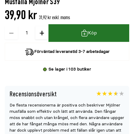
Musfälla Mjölner S39
denna
recensioner
39,90 kr
produkt
31,92 kr exkl. moms
är
−
+
Kvantitet
{0}
Köp
av
5
Förväntad leveranstid 3-7 arbetsdagar
Se lager i 103 butiker
Recensionsöversikt
Betyget
3.6
5
De flesta recensionerna är positiva och beskriver Mjölner
för
musfälla som effektiv och lätt att använda. Den fångar
denna
möss snabbt och utan krångel, och flera användare uppger
produkt
att de har fångat många möss med den. Några användare
har dock upplevt problem med att fällan slår igen utan att
är