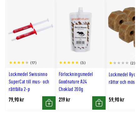
Scro
(17)
(3)
(2)
till
Lockmedel Swissinno
Förlockningsmedel
Lockmedel Ryom 
hög
SuperCat till mus- och
Goodnature A24
råttor och möss
råttfälla 2-p
Choklad 200g
79,90 kr
219 kr
59,90 kr
Köp
Köp