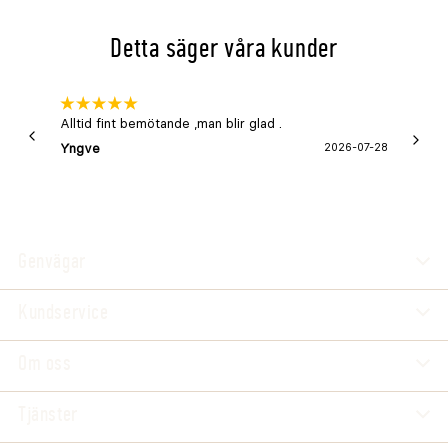
Detta säger våra kunder
Alltid fint bemötande ,man blir glad .
Bra
Yngve
2026-07-28
Marga
Genvägar
Kundservice
Om oss
Tjänster