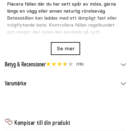
Placera fällan där du har sett spår av möss, gärna
längs en vägg eller annan naturlig rörelseväg.
Betesskålen kan laddas med ett lämpligt fast eller
trögflytande bete. Kontrollera fällan regelbundet
och rengör den innan den används på nytt.
Specifikation
Se mer
Godkännande: Naturvårdsverket S39
Betyg & Recensioner
Avsedd för: möss upp till 40g
(19)
Mått: cirka 130x50x50mm
Varumärke
Material: PP-plast
Tillverkning: Sverige
Standard: ISO 10990
Kompisar till din produkt