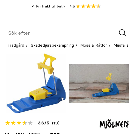
Gå
Genomsnitt
4.5
Fri frakt till butik
kund
till
Öppna
V
recension
huvudinnehållet
Meny
Sök
efter
Trädgård
Skadedjursbekämpning
Möss & Råttor
Musfälla
Betyget
3.6
5
(19)
för
Öppna