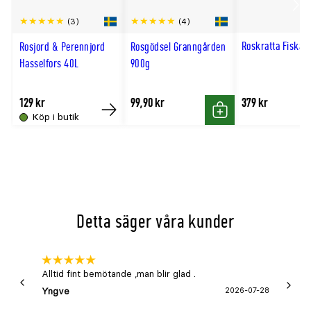
Svenskt namn
marktäckande ros 'Sweet 
Scro
(3)
(4)
Sortbeteckning
Poulweet
till
Roskratta Fiskar
Rosjord & Perennjord
Rosgödsel Granngården
Utmärkande produktegenskaper
lättskött, härdig, lång blom
hög
Hasselfors 40L
900g
Användningsområde
klätterros, buskros, kantvä
Växtsätt
tätt, utbrett
129 kr
99,90 kr
379 kr
Grundstam
Rosa multiflora
Köp i butik
Köp
Köp
Typ
marktäckande ros
Familj/Grupp
moderna buskros
Blomningsfärg
rosa
Blomningstid
juni–oktober
Doft
svag
Detta säger våra kunder
Förväntad sluthöjd (meter) på hösten
0,6–0,8
Förväntad slutbredd (meter)
0,8
Remonterande?
ja
Alltid fint bemötande ,man blir glad .
Bra
Yngve
2026-07-28
Marga
Beskärningssätt
lätt på våren, ta bort skad