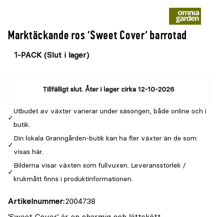
Marktäckande ros 'Sweet Cover' barrotad
Välj
Välj
färg
storlek
Tillfälligt slut. Åter i lager cirka 12-10-2026
Utbudet av växter varierar under säsongen, både online och i
butik.
Din lokala Granngården-butik kan ha fler växter än de som
visas här.
Bilderna visar växten som fullvuxen. Leveransstorlek /
krukmått finns i produktinformationen.
Artikelnummer
2004738
'Sweet Cover' är en charmig och lättskött