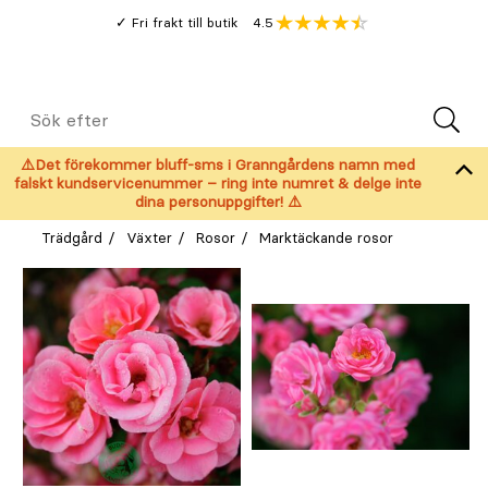
Gå
Genomsnitt
4.5
Fri frakt till butik
kund
till
Öppna
V
recension
huvudinnehållet
Meny
Sök
efter
⚠️Det förekommer bluff-sms i Granngårdens namn med
falskt kundservicenummer – ring inte numret & delge inte
dina personuppgifter! ⚠️
Trädgård
Växter
Rosor
Marktäckande rosor