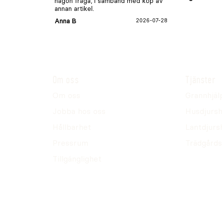
någon fråga, i samband med köp av
annan artikel.
Anna B
2026-07-28
Om oss
Tjänster
Om oss
Grannhjäl
Jobba hos oss
Husdjursh
Hållbarhet
Lantdjurs
Pressrum
Trädgårds
Tillgänglighet