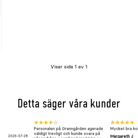
t
Visar sida 1 av 1
er
Detta säger våra kunder
Personalen på Granngården agerade
Mycket bra kon
väldigt trevligt och kunde svara på
2026-07-28
Margareth J