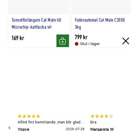
Tunnelförlängare Cat Mate till
Foderautomat Cat Mate C3000
Microchip-kattlucka vit
3kg
799 kr
169 kr
Slut i lager
Köp
Slu
i
lag
Alltid fint bemötande ,man blir glad .
Bra
Yngve
2026-07-28
Margareta W