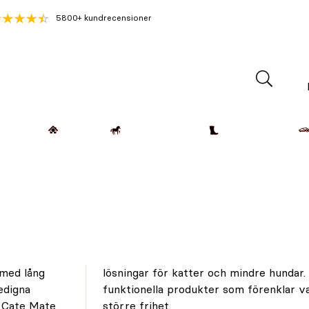
5800+ kundrecensioner
Lantdjur
Hemmet
Häst & Ryttare
Kläder & Skor
 med lång
userar på
edigna
sdjuren
. Cate Mate
större frihet.