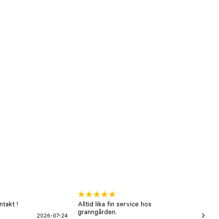
takt !
Alltid lika fin service hos
xx
granngården.
2026-07-24
Hans-B