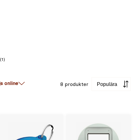
(1)
Sortera
js online
8 produkter