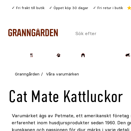
Gå
Fri frakt till butik
Öppet köp 30 dagar
Fri retur i butik
till
huvudinnehållet
Sök
efter
Trädgård
Husdjur
Lantbruk & Skog
Granngården
Våra varumärken
Cat Mate Kattluckor
Varumärket ägs av Petmate, ett amerikanskt företag
lösningar för katter och mindre hundar. Sortimentet fok
erfarenhet inom husdjursprodukter sedan 1960. Den g
funktionella produkter som förenklar vardagen och ger hu
kunskapen och passionen för djur märks i varje detalj