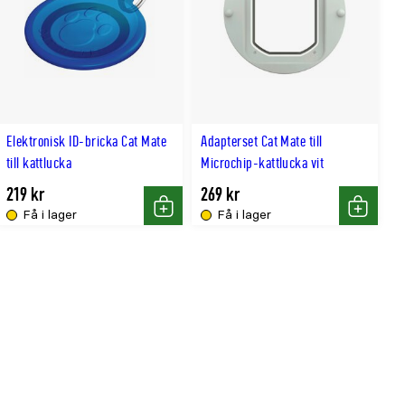
Elektronisk ID-bricka Cat Mate
Adapterset Cat Mate till
till kattlucka
Microchip-kattlucka vit
219 kr
269 kr
Få i lager
Få i lager
Köp
Köp