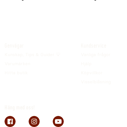
Genvägar
Kundservice
Kunskap, Tips & Guider 💡
Vanliga frågor
Varumärken
Hjälp
Hitta butik
Köpvillkor
Visselblåsning
Häng med oss!