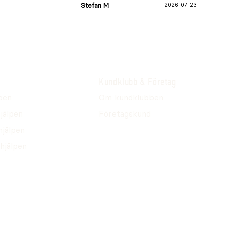
Stefan M
2026-07-23
Kundklubb & Företag
pen
Om kundklubben
jälpen
Företagskund
hjälpen
hjälpen