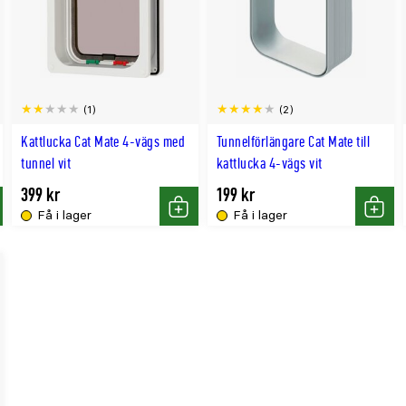
(1)
(2)
Kattlucka Cat Mate 4-vägs med
Tunnelförlängare Cat Mate till
tunnel vit
kattlucka 4-vägs vit
399 kr
199 kr
Få i lager
Få i lager
p
Köp
Köp