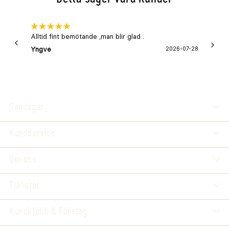
Alltid fint bemötande ,man blir glad .
Bra
Yngve
2026-07-28
Marga
Genvägar
Kundservice
Om oss
Tjänster
Kundklubb & Företag