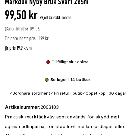
Markduk Nyby Bruk Svart 2x5m
denna
recensioner
99,50 kr
produkt
79,60 kr exkl. moms
är
(Gäller till 2026-09-06)
{0}
Tidigare lägsta pris
199 kr
av
5
jfr pris 19,9 kr/m
Tillfälligt slut online
Se lager i 14 butiker
Jordnära sortiment
Fri retur i butik
Öppet köp i 30 dagar
Artikelnummer
2003103
Praktisk marktäckväv som används för skydd mot
ogräs i odlingarna, för stabilitet mellan jordlager eller