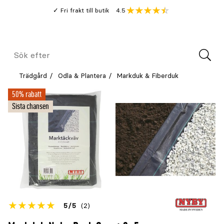
Gå
Genomsnitt
4.5
Fri frakt till butik
kund
till
Öppna
V
recension
huvudinnehållet
Meny
Sök
efter
Trädgård
Odla & Plantera
Markduk & Fiberduk
50% rabatt
Sista chansen
Betyget
5
5
(2)
för
Öppna