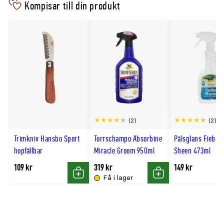
Kompisar till din produkt
Scro
(2)
(2)
till
Trimkniv Hansbo Sport
Torrschampo Absorbine
Pälsglans Fiebing
hög
hopfällbar
Miracle Groom 950ml
Sheen 473ml
109 kr
319 kr
149 kr
Få i lager
Köp
Köp