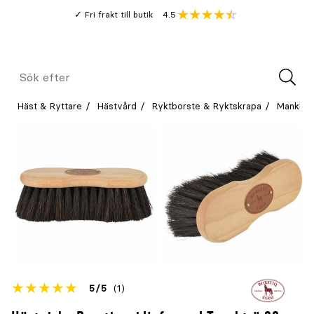
Gå
Genomsnitt
4.5
Fri frakt till butik
kund
till
Öppna
V
recension
huvudinnehållet
Meny
Sök
efter
Häst & Ryttare
Hästvård
Ryktborste & Ryktskrapa
Mankbor
Betyget
5
5
(1)
för
Öppna