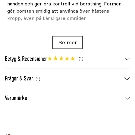
handen och ger bra kontroll vid borstning. Formen
gör borsten smidig att använda över hästens
kropp, även på känsligare områden.
Varumärke
Borstiq
Produkttyp
Hästviska
Se mer
Material rygg
Lövträ
Betyg & Recensioner
Borstmaterial
100% äkta tagel
(1)
Fasthet
Mjuk
Form
Midjeborste
Frågor & Svar
(1)
Användningsområde
Glans
Borstlängd
50mm
Varumärke
Storlek
20cm