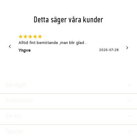
Detta säger våra kunder
Alltid fint bemötande ,man blir glad .
Bra
Yngve
2026-07-28
Marga
Genvägar
Kundservice
Om oss
Tjänster