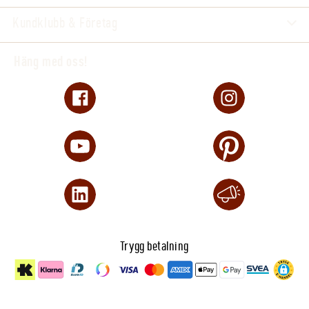
Kundklubb & Företag
Häng med oss!
Trygg betalning