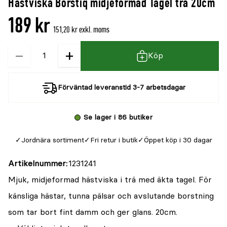
Hästviska Borstiq midjeformad Tagel trä 20cm
denna
recensioner
189 kr
produkt
151,20 kr exkl. moms
är
−
+
Kvantitet
{0}
Köp
av
5
Förväntad leveranstid 3-7 arbetsdagar
Se lager i 86 butiker
Jordnära sortiment
Fri retur i butik
Öppet köp i 30 dagar
Artikelnummer
1231241
Mjuk, midjeformad hästviska i trä med äkta tagel. För
känsliga hästar, tunna pälsar och avslutande borstning
som tar bort fint damm och ger glans. 20cm.