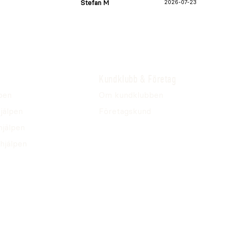
Stefan M
2026-07-23
Kundklubb & Företag
pen
Om kundklubben
jälpen
Företagskund
hjälpen
hjälpen