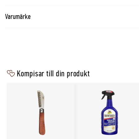
Användningsområde
Allround
Varumärke
Borstlängd
60mm
Storlek
22cm
Kompisar till din produkt