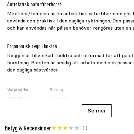
Antistatisk naturfiberborst
Mexfiber/Tampico är en antistatisk naturfiber som gör 
använda och praktisk i den dagliga ryktningen. Den passa
och kan användas när pälsen behöver rengöras utan en al
Ergonomisk rygg i bokträ
Ryggen är tillverkad i bokträ och utformad för att ge e
borstning. Borsten är smidig att arbeta med och passar 
den dagliga hästvården.
Varumärke
Borstiq
Produkttyp
Hästviska
Material rygg
Bokträ
Se mer
Borstmaterial
Tampico/Mexfiber
Fasthet
Medium-mjuk
Betyg & Recensioner
(1)
Form
Bananborste