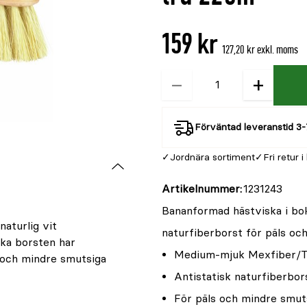
är
{0}
159 kr
av
127,20 kr exkl. moms
5
−
+
Kvantitet
Förväntad leveranstid 3-
Jordnära sortiment
Fri retur i
Artikelnummer
1231243
Bananformad hästviska i bo
aturlig vit
naturfiberborst för päls o
uka borsten har
Medium-mjuk Mexfiber/
s och mindre smutsiga
Antistatisk naturfiberbor
För päls och mindre smut