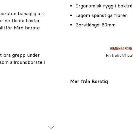
Ergonomisk rygg i bokträ
borsten behaglig att
Lagom spänstiga fibrer
r de flesta hästar
Borstlängd: 60mm
ltför hård borste.
tt bra grepp under
Fri frakt till bu
som allroundborste i
Mer från Borstiq