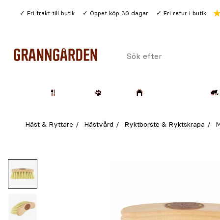
Gå
Fri frakt till butik
Öppet köp 30 dagar
Fri retur i butik
till
huvudinnehållet
Sök
efter
Trädgård
Husdjur
Lantbruk & Skog
Häst & Ryttare
Hästvård
Ryktborste & Ryktskrapa
M