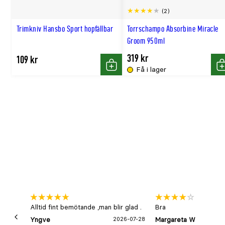
(2)
Trimkniv Hansbo Sport hopfällbar
Torrschampo Absorbine Miracle
Groom 950ml
319 kr
109 kr
Få i lager
Köp
K
Alltid fint bemötande ,man blir glad .
Bra
Yngve
2026-07-28
Margareta W