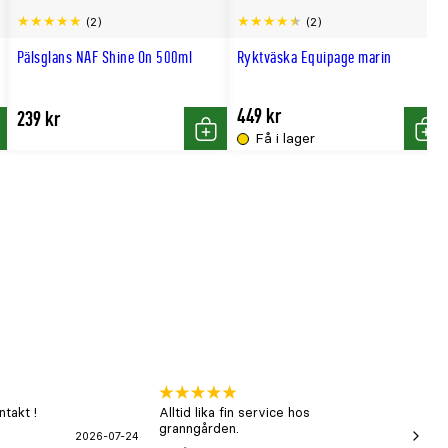
(2)
(2)
till
Pälsglans NAF Shine On 500ml
Ryktväska Equipage marin
hög
449 kr
239 kr
Få i lager
p
Köp
Köp
takt !
Alltid lika fin service hos
xx
granngården.
2026-07-24
Hans-B