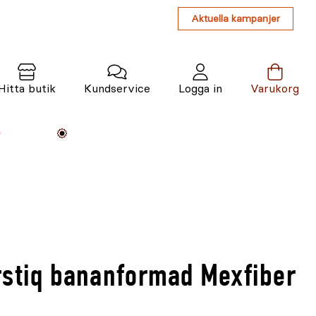
Aktuella kampanjer
Hitta butik
Kundservice
Logga in
Varukorg
Maskiner
Växter
Varumärken
Tjänster
Kunskap
rstiq bananformad Mexfiber