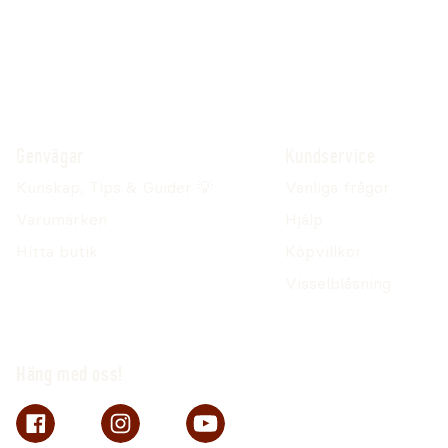
Genvägar
Kundservice
Kunskap, Tips & Guider 💡
Vanliga frågor
Varumärken
Hjälp
Hitta butik
Köpvillkor
Visselblåsning
Häng med oss!