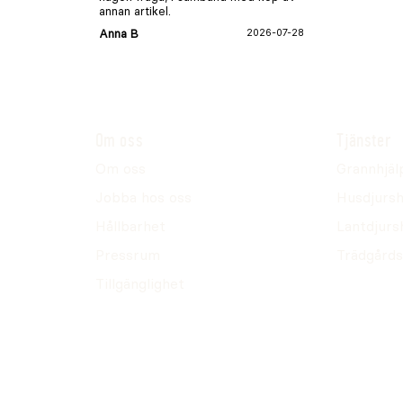
annan artikel.
Anna B
2026-07-28
Om oss
Tjänster
Om oss
Grannhjäl
Jobba hos oss
Husdjursh
Hållbarhet
Lantdjurs
Pressrum
Trädgårds
Tillgänglighet