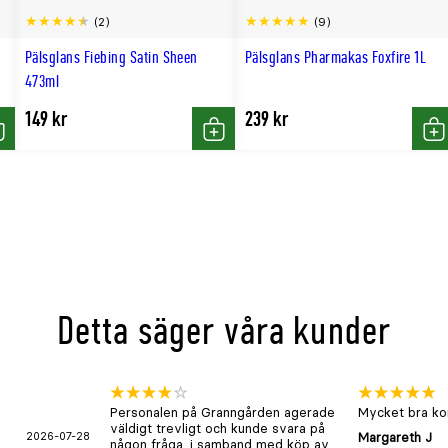
(2)
(9)
Pälsglans Fiebing Satin Sheen
Pälsglans Pharmakas Foxfire 1L
473ml
149 kr
239 kr
öp
Köp
Kö
Detta säger våra kunder
Personalen på Granngården agerade
Mycket bra kon
väldigt trevligt och kunde svara på
2026-07-28
Margareth J
någon fråga, i samband med köp av