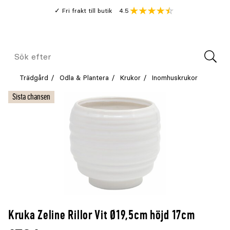
Gå
Genomsnitt
4.5
Fri frakt till butik
kund
till
Öppna
V
recension
huvudinnehållet
Meny
Sök
efter
Trädgård
Odla & Plantera
Krukor
Inomhuskrukor
Sista chansen
Kruka Zeline Rillor Vit Ø19,5cm höjd 17cm