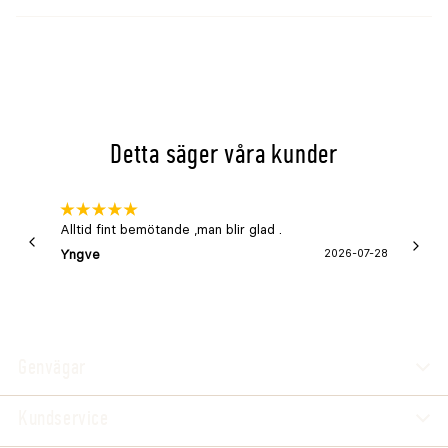
Detta säger våra kunder
Alltid fint bemötande ,man blir glad .
Bra
Yngve
2026-07-28
Marga
Genvägar
Kundservice