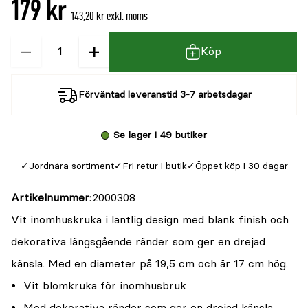
179 kr
143,20 kr exkl. moms
−
+
Kvantitet
Köp
Förväntad leveranstid 3-7 arbetsdagar
Se lager i 49 butiker
Jordnära sortiment
Fri retur i butik
Öppet köp i 30 dagar
Artikelnummer
2000308
Vit inomhuskruka i lantlig design med blank finish och
dekorativa längsgående ränder som ger en drejad
känsla. Med en diameter på 19,5 cm och är 17 cm hög.
Vit blomkruka för inomhusbruk
Med dekorativa ränder som ger en drejad känsla