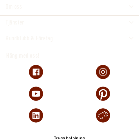
Om oss
Tjänster
Kundklubb & Företag
Häng med oss!
Trygg betalning