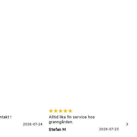
takt !
Alltid lika fin service hos
xx
granngården.
2026-07-24
Hans-B
Stefan M
2026-07-23