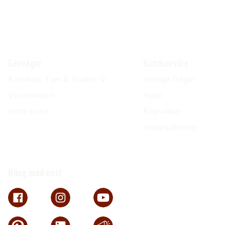
Genvägar
Kundservice
Kunskap, Tips & Guider 💡
Vanliga frågor
Varumärken
Hjälp
Hitta butik
Köpvillkor
Visselblåsning
Häng med oss!