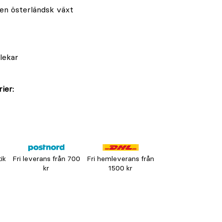
en österländsk växt
rlekar
ier:
tik
Fri leverans från 700
Fri hemleverans från
kr
1500 kr