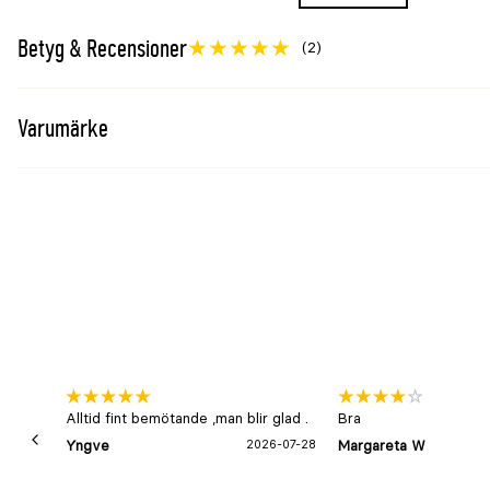
Korg Granngården vattenhyacint oval L Ø42–44x4
Korg Granngården vattenhyacint oval M Ø37–40x
Betyg & Recensioner
(2)
Varumärke
Alltid fint bemötande ,man blir glad .
Bra
Yngve
2026-07-28
Margareta W