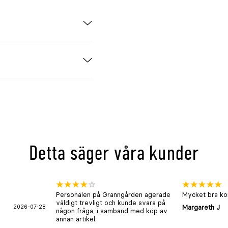
2–47cm
38–43cm
Detta säger våra kunder
Personalen på Granngården agerade
Mycket bra kon
väldigt trevligt och kunde svara på
2026-07-28
Margareth J
någon fråga, i samband med köp av
annan artikel.