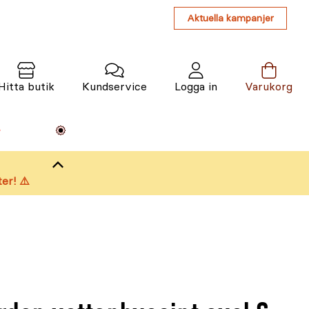
Aktuella kampanjer
Hitta butik
Kundservice
Logga in
Varukorg
Maskiner
Växter
Varumärken
Tjänster
Kunskap
er! ⚠️