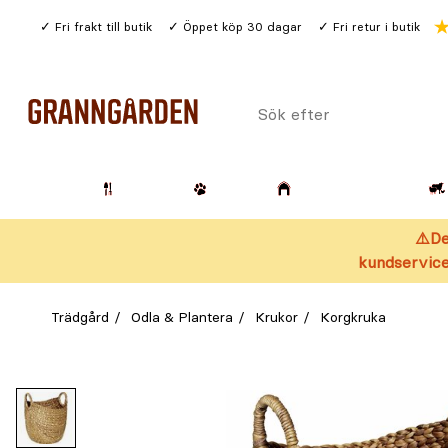
Gå
Fri frakt till butik
Öppet köp 30 dagar
Fri retur i butik
till
huvudinnehållet
Sök
efter
Trädgård
Husdjur
Lantbruk & Skog
⚠️De
kundservice
Trädgård
Odla & Plantera
Krukor
Korgkruka