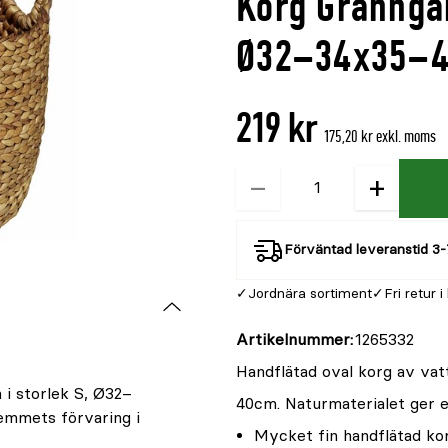
Korg Granngå
denna
recensioner
produkt
Ø32–34x35–
är
{0}
219 kr
av
175,20 kr exkl. moms
5
−
+
Kvantitet
Förväntad leveranstid 3-
Jordnära sortiment
Fri retur i
Artikelnummer
1265332
Handflätad oval korg av vat
 i storlek S, Ø32–
40cm. Naturmaterialet ger 
emmets förvaring i
Mycket fin handflätad ko