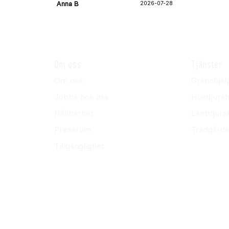
Anna B
2026-07-28
Om oss
Tjänster
Om oss
Grannhjäl
Jobba hos oss
Husdjursh
Hållbarhet
Lantdjurs
Pressrum
Trädgårds
Tillgänglighet