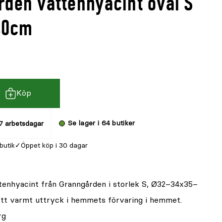
rden vattenhyacint oval S
40cm
Köp
Se lager i 64 butiker
7 arbetsdagar
 butik
Öppet köp i 30 dagar
tenhyacint från Granngården i storlek S, Ø32–34x35–
ett varmt uttryck i hemmets förvaring i hemmet.
rg