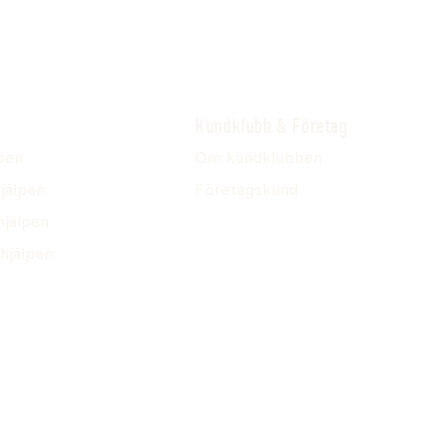
Kundklubb & Företag
pen
Om kundklubben
jälpen
Företagskund
hjälpen
hjälpen