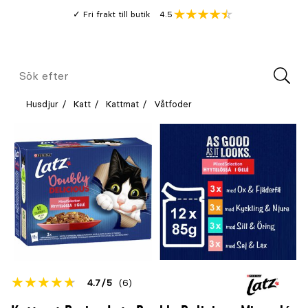
Gå
Genomsnitt
4.5
Fri frakt till butik
kund
till
Öppna
V
recension
huvudinnehållet
Meny
Sök
efter
Husdjur
Katt
Kattmat
Våtfoder
Betyget
4.7
5
(6)
för
Öppna