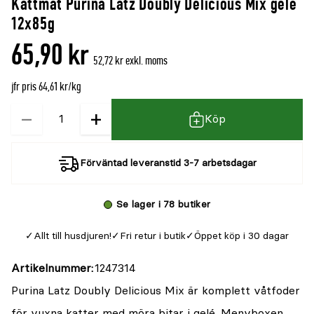
Kattmat Purina Latz Doubly Delicious Mix gelé
denna
recensioner
12x85g
produkt
65,90 kr
är
52,72 kr exkl. moms
{0}
jfr pris 64,61 kr/kg
av
5
−
+
Kvantitet
Köp
Förväntad leveranstid 3-7 arbetsdagar
Se lager i 78 butiker
Allt till husdjuren!
Fri retur i butik
Öppet köp i 30 dagar
Artikelnummer
1247314
Purina Latz Doubly Delicious Mix är komplett våtfoder
för vuxna katter med möra bitar i gelé. Menyboxen