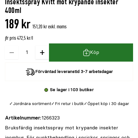
Insektsspray Kvitt mot krypande insekter
denna
recensioner
400ml
produkt
189 kr
är
151,20 kr exkl. moms
{0}
jfr pris 472,5 kr/l
av
5
−
+
Kvantitet
Köp
Förväntad leveranstid 3-7 arbetsdagar
Se lager i 103 butiker
Jordnära sortiment
Fri retur i butik
Öppet köp i 30 dagar
Artikelnummer
1266323
Bruksfärdig insektsspray mot krypande insekter
inomhus. För punktbehandling i sprickor, springor och