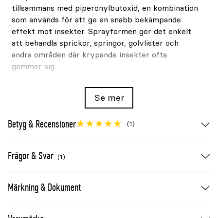
tillsammans med piperonylbutoxid, en kombination
som används för att ge en snabb bekämpande
effekt mot insekter. Sprayformen gör det enkelt
att behandla sprickor, springor, golvlister och
andra områden där krypande insekter ofta
gömmer sig.
Snabbverkande formulering mot flera typer av krypande
insekter
Se mer
Kvitt är utvecklad för punktbehandling av
områden där insekter observeras eller där de
Betyg & Recensioner
(1)
regelbundet passerar. Produkten kan sprayas
direkt på synliga insekter eller användas i
Frågor & Svar
exempelvis:
(1)
Sprickor och springor
Märkning & Dokument
Längs golvlister