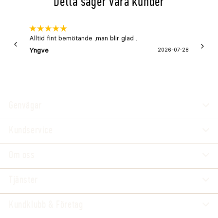
Detta säger våra kunder
Alltid fint bemötande ,man blir glad .
Bra
Yngve
2026-07-28
Marga
Genvägar
Kundservice
Om oss
Tjänster
Kundklubb & Företag