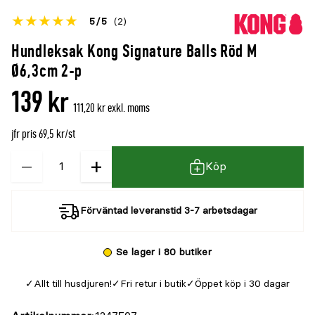
Betyget
5
5
(2)
för
Öppna
Hundleksak Kong Signature Balls Röd M
denna
recensioner
Ø6,3cm 2-p
produkt
139 kr
är
111,20 kr exkl. moms
{0}
jfr pris 69,5 kr/st
av
5
−
+
Kvantitet
Köp
Förväntad leveranstid 3-7 arbetsdagar
Se lager i 80 butiker
Allt till husdjuren!
Fri retur i butik
Öppet köp i 30 dagar