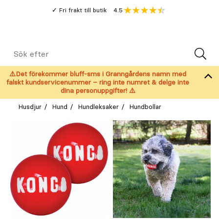
Gå
Genomsnitt
4.5
Fri frakt till butik
kund
till
Öppna
V
recension
huvudinnehållet
Meny
Sök
efter
⚠️Det förekommer bluff-sms i Granngårdens namn med
falskt kundservicenummer – ring inte numret & delge inte
dina personuppgifter! ⚠️
Husdjur
Hund
Hundleksaker
Hundbollar