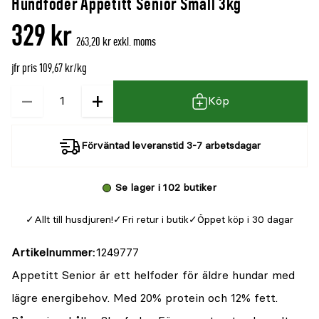
Hundfoder Appetitt Senior Small 3kg
denna
recensioner
329 kr
produkt
263,20 kr exkl. moms
är
jfr pris 109,67 kr/kg
{0}
av
−
+
Kvantitet
Köp
5
Förväntad leveranstid 3-7 arbetsdagar
Se lager i 102 butiker
Allt till husdjuren!
Fri retur i butik
Öppet köp i 30 dagar
Artikelnummer
1249777
Appetitt Senior är ett helfoder för äldre hundar med
lägre energibehov. Med 20% protein och 12% fett.