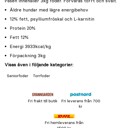
Påsen innehåller 3kg foder. Förvaras torrt och svalt.
Äldre hundar med lägre energibehov
12% fett, psylliumfröskal och L-karnitin
Protein 20%
Fett 12%
Energi 3933kcal/kg
Förpackning 3kg
Visas även i följande kategorier:
Seniorfoder
Torrfoder
Fri frakt till butik
Fri leverans från 700
kr
Fri hemleverans från