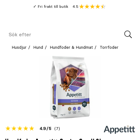
Gå
Genomsnitt
4.5
Fri frakt till butik
kund
till
Öppna
V
recension
huvudinnehållet
Meny
Sök
efter
Husdjur
Hund
Hundfoder & Hundmat
Torrfoder
Betyget
4.9
5
(7)
för
Öppna