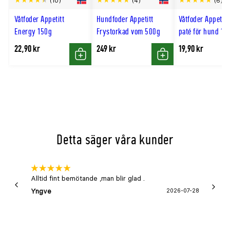
(10)
(4)
(6)
till
Fiber
3%
Våtfoder Appetitt
Hundfoder Appetitt
Våtfoder Appetit
Råaska
5,1%
hög
Energy 150g
Frystorkad vom 500g
paté för hund 15
Vatten
6%
22,90 kr
249 kr
19,90 kr
Mineraler
Köp
Köp
Mineral
Halt
Kalcium
0,9%
Fosfor
0,6%
Natrium
0,32%
Detta säger våra kunder
Magnesium
0,11%
Tillsatta spårämnen
Alltid fint bemötande ,man blir glad .
Bra
Spårämne
Halt
Yngve
2026-07-28
Marga
Koppar
11mg/kg
Zink
100mg/kg