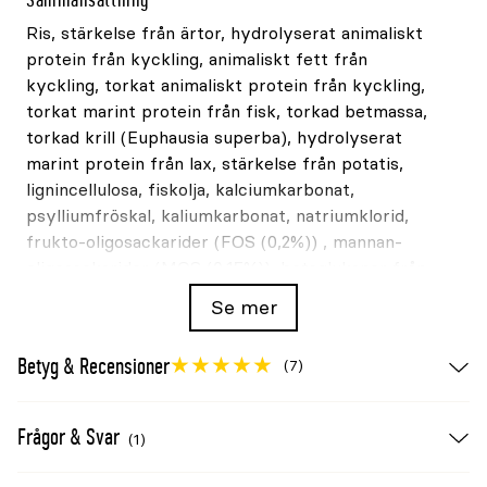
Ris, stärkelse från ärtor, hydrolyserat animaliskt
protein från kyckling, animaliskt fett från
kyckling, torkat animaliskt protein från kyckling,
torkat marint protein från fisk, torkad betmassa,
torkad krill (Euphausia superba), hydrolyserat
marint protein från lax, stärkelse från potatis,
lignincellulosa, fiskolja, kalciumkarbonat,
psylliumfröskal, kaliumkarbonat, natriumklorid,
frukto-oligosackarider (FOS (0,2%)) , mannan-
oligosackarider (MOS (0,15%)), betaglukaner från
jäst, rosmarin.
Se mer
Funktionella ämnen och tillsatser
Betyg & Recensioner
(7)
Ämne
Deklarerad halt
Vitamin E
150mg/kg
Frågor & Svar
(1)
L-karnitin
500mg/kg
FOS
0,2%