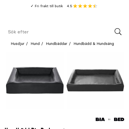
Gå
Genomsnitt
4.5
Fri frakt till butik
kund
till
Öppna
V
recension
huvudinnehållet
Meny
Sök
efter
Husdjur
Hund
Hundbäddar
Hundbädd & Hundsäng