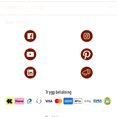
Kundklubb & Företag
Häng med oss!
Trygg betalning