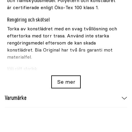
och flamskyddsmedel. Polyetern och konstlädret
är certifierade enligt Öko-Tex 100 klass 1.
Rengöring och skötsel
Torka av konstlädret med en svag tvållösning och
eftertorka med torr trasa. Använd inte starka
rengöringsmedel eftersom de kan skada
konstlädret. Bia Original har två års garanti mot
materialfel.
Välj rätt storlek
Se mer
Storlek
Yttermått
Liggyta
Bia 2
50x60x12,5cm
30x40cm
Varumärke
Bia 3
60x70x15cm
40x50cm
Bia 4
70x85x15cm
50x65cm
Bia 6
80x100x15cm
60x80cm
Bia 7
100x120x15cm
80x100cm