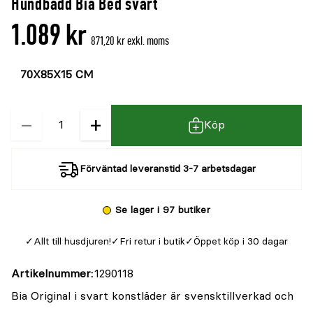
Hundbädd Bia Bed svart
1.089 kr
871,20 kr exkl. moms
Välj
Välj
färg
storlek
−
+
Kvantitet
Köp
Förväntad leveranstid 3-7 arbetsdagar
Se lager i 97 butiker
Allt till husdjuren!
Fri retur i butik
Öppet köp i 30 dagar
Artikelnummer
1290118
Bia Original i svart konstläder är svensktillverkad och