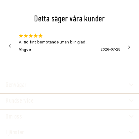
Se fler färger och utföranden
Hundbädd Bia Bed grå
Detta säger våra kunder
Hundbädd Bia Bed mullvad
Hundbädd Bia Bed Square
Alltid fint bemötande ,man blir glad .
Bra
Yngve
2026-07-28
Marga
Genvägar
Kundservice
Om oss
Tjänster