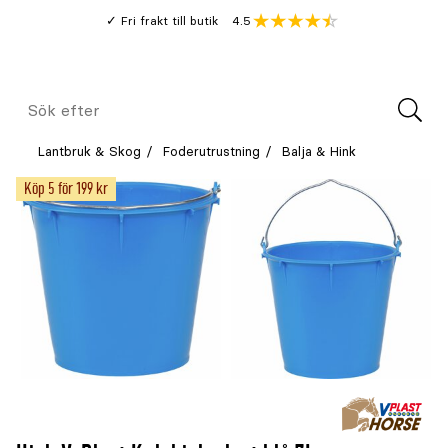
Gå
Genomsnitt
4.5
Fri frakt till butik
kund
till
Öppna
V
recension
huvudinnehållet
Meny
Sök
efter
Lantbruk & Skog
Foderutrustning
Balja & Hink
Köp 5 för 199 kr