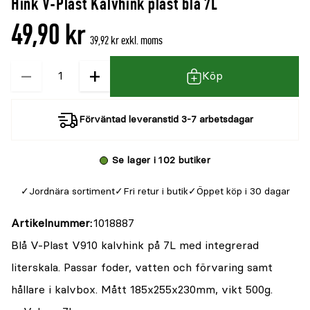
Hink V-Plast Kalvhink plast blå 7L
49,90 kr
39,92 kr exkl. moms
−
+
Kvantitet
Köp
Förväntad leveranstid 3-7 arbetsdagar
Se lager i 102 butiker
Jordnära sortiment
Fri retur i butik
Öppet köp i 30 dagar
Artikelnummer
1018887
Blå V-Plast V910 kalvhink på 7L med integrerad
literskala. Passar foder, vatten och förvaring samt
hållare i kalvbox. Mått 185x255x230mm, vikt 500g.