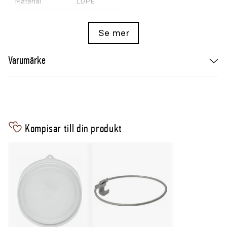
Material
LDPE
V-Plast-artikel
V910
Färg
Blå
Se mer
Varumärke
Kompisar till din produkt