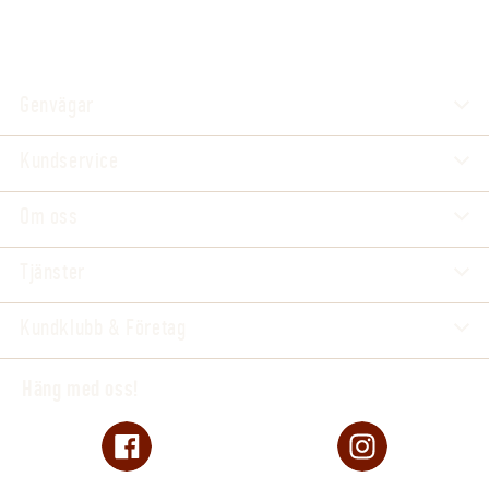
Genvägar
Kundservice
Om oss
Tjänster
Kundklubb & Företag
Häng med oss!