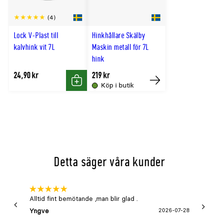
(4)
Lock V-Plast till
Hinkhållare Skälby
kalvhink vit 7L
Maskin metall för 7L
hink
24,90 kr
219 kr
Köp i butik
Köp
Tillfälligt
slut
online
Detta säger våra kunder
Alltid fint bemötande ,man blir glad .
Bra
Yngve
2026-07-28
Marga