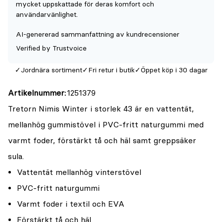
mycket uppskattade för deras komfort och
{0}
användarvänlighet.
av
AI-genererad sammanfattning av kundrecensioner
5
Verified by Trustvoice
Jordnära sortiment
Fri retur i butik
Öppet köp i 30 dagar
Artikelnummer
1251379
Tretorn Nimis Winter i storlek 43 är en vattentät,
mellanhög gummistövel i PVC-fritt naturgummi med
varmt foder, förstärkt tå och häl samt greppsäker
sula.
Vattentät mellanhög vinterstövel
PVC-fritt naturgummi
Varmt foder i textil och EVA
Förstärkt tå och häl