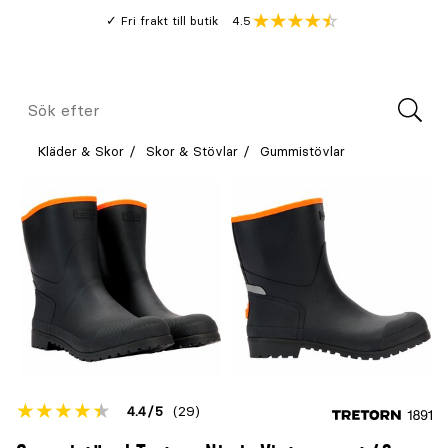
Gå
Genomsnitt
4.5
Fri frakt till butik
kund
till
Öppna
V
recension
huvudinnehållet
Meny
Sök
efter
Kläder & Skor
Skor & Stövlar
Gummistövlar
Betyget
4.4
5
(29)
för
Öppna