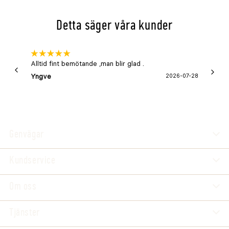
Detta säger våra kunder
Alltid fint bemötande ,man blir glad .
Bra
Yngve
2026-07-28
Marga
Genvägar
Kundservice
Om oss
Tjänster