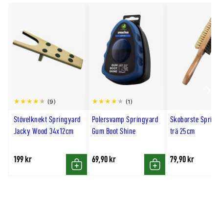
skyddat från direkt solljus.
Scro
(9)
(1)
till
Stövelknekt Springyard
Polersvamp Springyard
Skoborste Sprin
hög
Jacky Wood 34x12cm
Gum Boot Shine
trä 25cm
199 kr
69,90 kr
79,90 kr
Köp
Köp