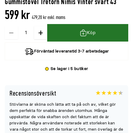
Gummistövel Tretorn Nimis Vinter svart 43
denna
recensioner
599 kr
produkt
479,20 kr exkl. moms
är
−
+
Kvantitet
{0}
Köp
av
5
Förväntad leveranstid 3-7 arbetsdagar
Se lager i 5 butiker
Recensionsöversikt
Betyget
4.4
5
Stövlarna är sköna och lätta att ta på och av, vilket gör
för
dem perfekta för snabba ärenden utomhus. Många
denna
uppskattar de vida skaften och det faktum att de är
produkt
prisvärda. Några användare noterade att storleken kan
vara något stor och att de torkar ut fort, men överlag är de
är