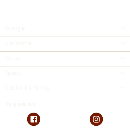
Genvägar
Kundservice
Om oss
Tjänster
Kundklubb & Företag
Häng med oss!