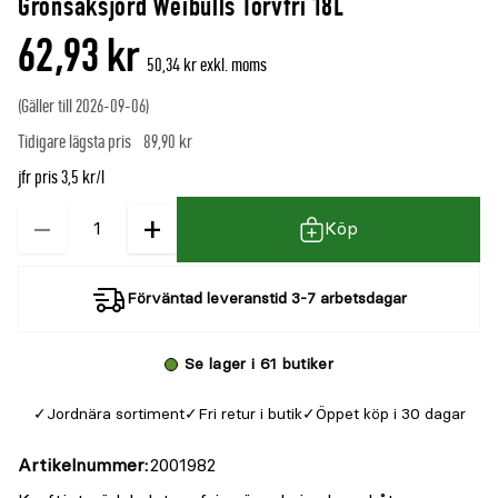
Grönsaksjord Weibulls Torvfri 18L
denna
recensioner
62,93 kr
produkt
50,34 kr exkl. moms
är
(Gäller till 2026-09-06)
{0}
Tidigare lägsta pris
89,90 kr
av
5
jfr pris 3,5 kr/l
−
+
Kvantitet
Köp
Förväntad leveranstid 3-7 arbetsdagar
Se lager i 61 butiker
Jordnära sortiment
Fri retur i butik
Öppet köp i 30 dagar
Artikelnummer
2001982