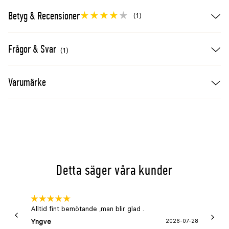
Betyg & Recensioner
(1)
Frågor & Svar
(1)
Varumärke
Detta säger våra kunder
Alltid fint bemötande ,man blir glad .
Bra
Yngve
2026-07-28
Marga