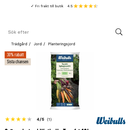
Gå
Genomsnitt
4.5
Fri frakt till butik
kund
till
Öppna
V
recension
huvudinnehållet
Meny
Sök
efter
Trädgård
Jord
Planteringsjord
30% rabatt
Sista chansen
Betyget
4
5
(1)
för
Öppna