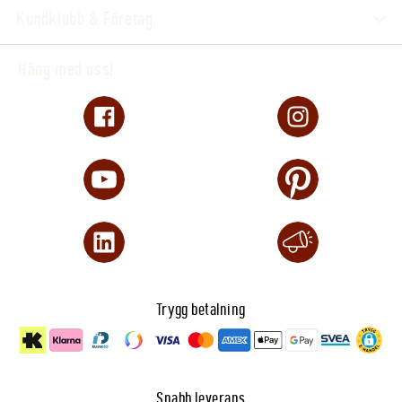
Kundklubb & Företag
Häng med oss!
Trygg betalning
Snabb leverans