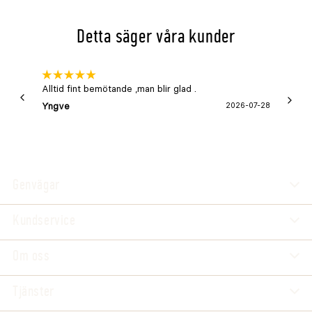
Detta säger våra kunder
Alltid fint bemötande ,man blir glad .
Bra
Yngve
2026-07-28
Marga
Genvägar
Kundservice
Om oss
Tjänster