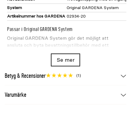
System
Original GARDENA System
Artikelnummer hos GARDENA
02934-20
Passar i Original GARDENA System
Original GARDENA System gör det möjligt att
ansluta och byta bevattningstillbehör med ett
klick. Kontrollera slangdimension och kranens
gänga före köp. Premiumdelar har en robust
Se mer
kombination av metall och plast, medan
standarddelarna ger samma systemkompatibilitet
Betyg & Recensioner
(1)
för vanlig trädgårdsbevattning.
Dimension:
13mm och 19mm.
Varumärke