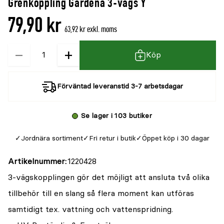
Grenkoppling Gardena 3-vägs Y
denna
recensioner
79,90 kr
produkt
63,92 kr exkl. moms
är
−
+
Kvantitet
{0}
Köp
av
5
Förväntad leveranstid 3-7 arbetsdagar
Se lager i 103 butiker
Jordnära sortiment
Fri retur i butik
Öppet köp i 30 dagar
Artikelnummer
1220428
3-vägskopplingen gör det möjligt att ansluta två olika
tillbehör till en slang så flera moment kan utföras
samtidigt t.ex. vattning och vattenspridning.