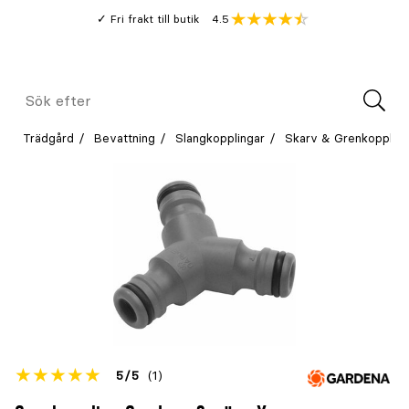
Gå
Genomsnitt
4.5
Fri frakt till butik
kund
till
Öppna
V
recension
huvudinnehållet
Meny
Sök
efter
Trädgård
Bevattning
Slangkopplingar
Skarv & Grenkoppling
Betyget
5
5
(1)
för
Öppna