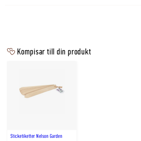
Livstid: Perenn/flerårig
Sådjup: 0,5cm
Plantavstånd: 5cm
Radavstånd: 15cm
Såtid: April–mitten av juni samt mitten av juli–mi
Kompisar till din produkt
Skördetid: Mitten av maj–mitten av juli samt mitte
av oktober
Såbandets längd:
8m
Sticketiketter Nelson Garden