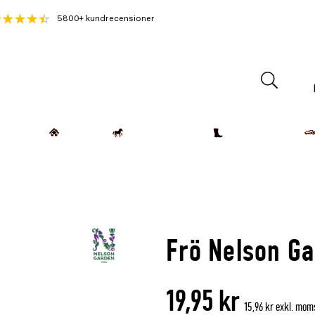
5800+ kundrecensioner
Lantdjur
Hemmet
Häst & Ryttare
Kläder & Skor
Frö Nelson G
19,95 kr
15,96 kr exkl. mom