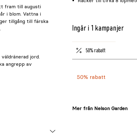
Räcker till cirka 8 löpmet
t fram till augusti
r i blom. Vattna i
r tillgång till färska
Ingår i 1 kampanjer
.
50% rabatt
h väldränerad jord.
ska angrepp av
50% rabatt
Mer från Nelson Garden