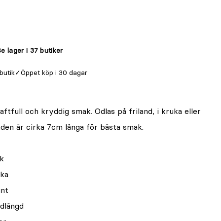
e lager i 37 butiker
 butik
Öppet köp i 30 dagar
ftfull och kryddig smak. Odlas på friland, i kruka eller
den är cirka 7cm långa för bästa smak.
ak
uka
unt
adlängd