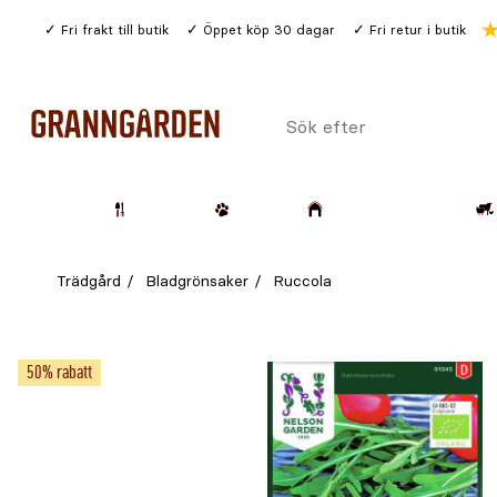
Gå
Fri frakt till butik
Öppet köp 30 dagar
Fri retur i butik
till
huvudinnehållet
Sök
efter
Trädgård
Husdjur
Lantbruk & Skog
Trädgård
Bladgrönsaker
Ruccola
50% rabatt