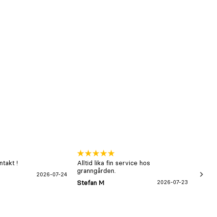
takt !
Alltid lika fin service hos
xx
granngården.
2026-07-24
Hans-B
Stefan M
2026-07-23