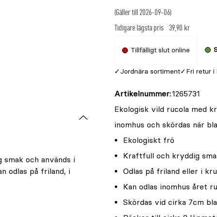
(Gäller till 2026-09-06)
Tidigare lägsta pris
39,90 kr
S
Tillfälligt slut online
Jordnära sortiment
Fri retur i
Artikelnummer
1265731
Ekologisk vild rucola med kra
inomhus och skördas när bla
Ekologiskt frö
Kraftfull och kryddig sm
ig smak och används i
 odlas på friland, i
Odlas på friland eller i kr
Kan odlas inomhus året r
Skördas vid cirka 7cm bl