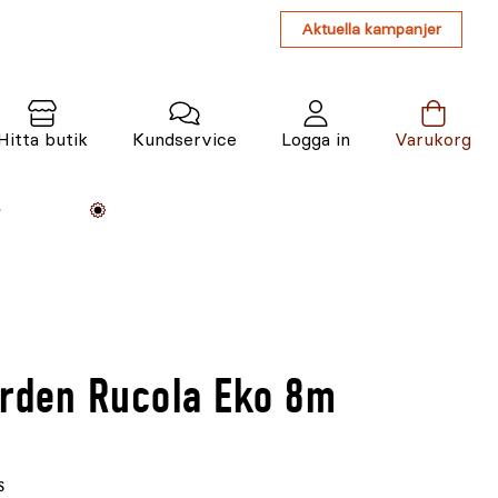
Aktuella kampanjer
Hitta butik
Kundservice
Logga in
Varukorg
Maskiner
Växter
Varumärken
Tjänster
Kunskap
arden Rucola Eko 8m
s