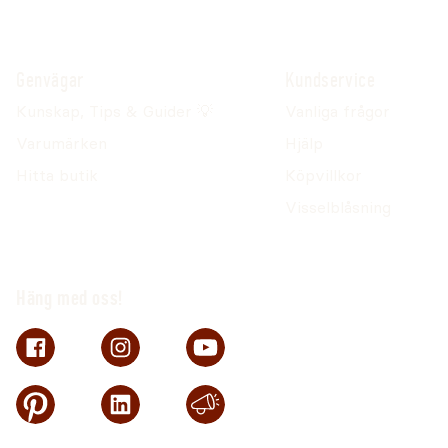
Genvägar
Kundservice
Kunskap, Tips & Guider 💡
Vanliga frågor
Varumärken
Hjälp
Hitta butik
Köpvillkor
Visselblåsning
Häng med oss!