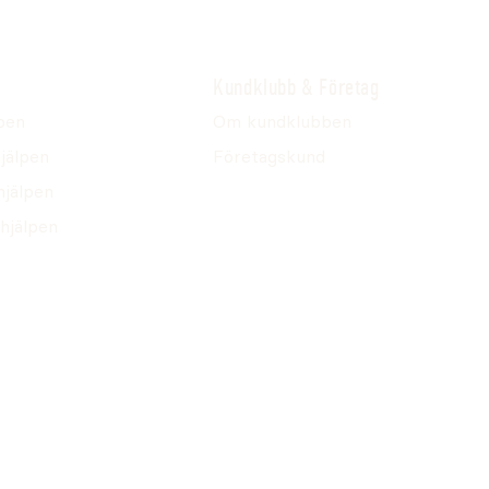
Kundklubb & Företag
pen
Om kundklubben
jälpen
Företagskund
hjälpen
hjälpen