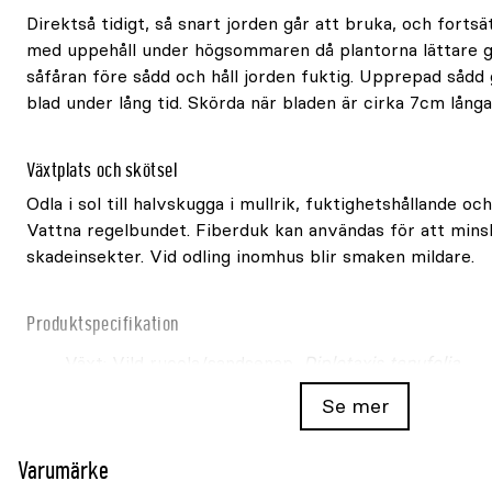
Direktså tidigt, så snart jorden går att bruka, och fortsät
med uppehåll under högsommaren då plantorna lättare gå
såfåran före sådd och håll jorden fuktig. Upprepad sådd ge
blad under lång tid. Skörda när bladen är cirka 7cm långa
Växtplats och skötsel
Odla i sol till halvskugga i mullrik, fuktighetshållande oc
Vattna regelbundet. Fiberduk kan användas för att min
skadeinsekter. Vid odling inomhus blir smaken mildare.
Produktspecifikation
Växt: Vild rucola/sandsenap,
Diplotaxis tenufolia
Ekologiskt frö
Se mer
Frömängd: cirka 1600 fröer
Varumärke
Räcker till: cirka 8 löpmeter