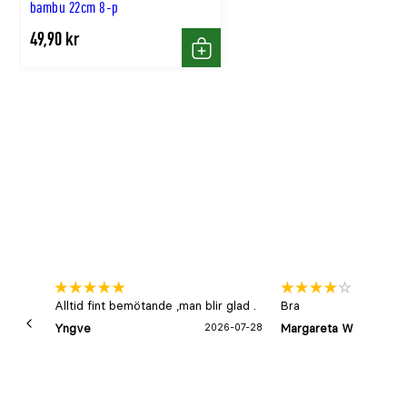
bambu 22cm 8-p
49,90 kr
Köp
Alltid fint bemötande ,man blir glad .
Bra
Yngve
2026-07-28
Margareta W